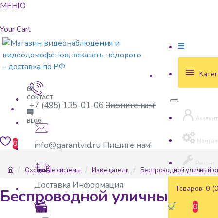
МЕНЮ
Your Cart
Катег
CONTACT
+7 (495) 135-01-06
Звоните нам!
Аккаунт
BLOG
Монта
0
info@garantvid.ru
Пишите нам!
Ремонт
Охранные системы
Извещатели
Беспроводной уличный оп
Доставка
Информация
Товаров: 0 (0
Беспроводной уличный опов
0