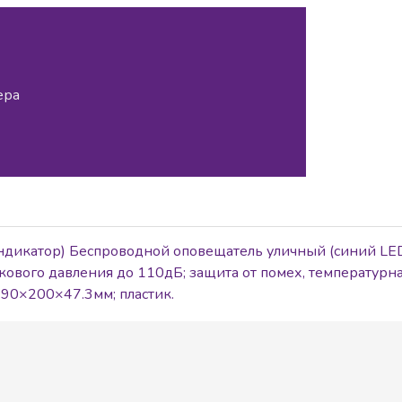
ера
дикатор) Беспроводной оповещатель уличный (синий LED)
кового давления до 110дБ; защита от помех, температурна
190×200×47.3мм; пластик.