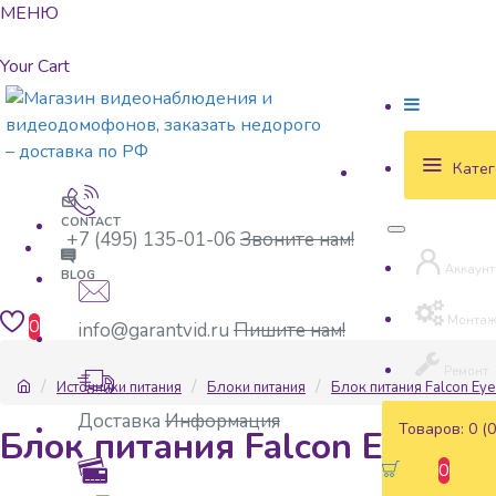
МЕНЮ
Your Cart
Катег
CONTACT
+7 (495) 135-01-06
Звоните нам!
Аккаунт
BLOG
Монта
0
info@garantvid.ru
Пишите нам!
Ремонт
Источники питания
Блоки питания
Блок питания Falcon Ey
Доставка
Информация
Товаров: 0 (0
Блок питания Falcon Eye FE
0