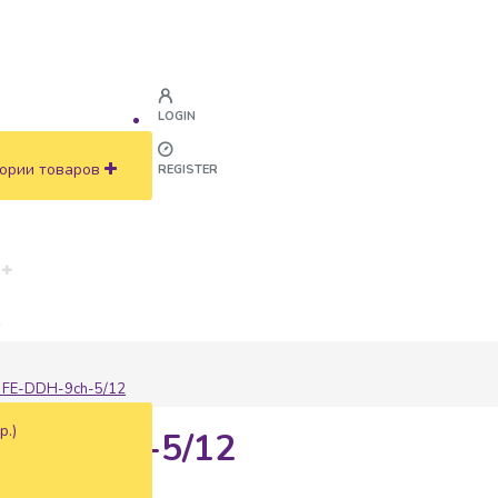
LOGIN
ории товаров
REGISTER
ж
e FE-DDH-9ch-5/12
р.)
-DDH-9ch-5/12