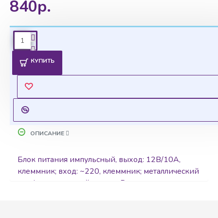
840р.
Ценовая политика
КУПИТЬ
Уточнить цены на опт можно у менеджера
Оставить запрос
ОПИСАНИЕ
Блок питания импульсный, выход: 12В/10А,
клеммник; вход: ~220, клеммник; металлический
перфорированный корпус. Размеры:
199х98х42мм Диапазон температур: -10…+50