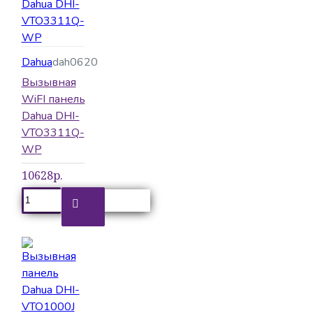
Dahua
dah0620
Вызывная
WiFI панель
Dahua DHI-
VTO3311Q-
WP
10628р.