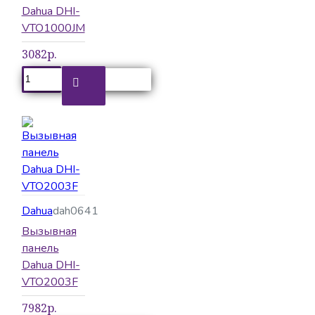
Dahua DHI-
VTO1000JM
3082р.
Dahua
dah0641
Вызывная
панель
Dahua DHI-
VTO2003F
7982р.