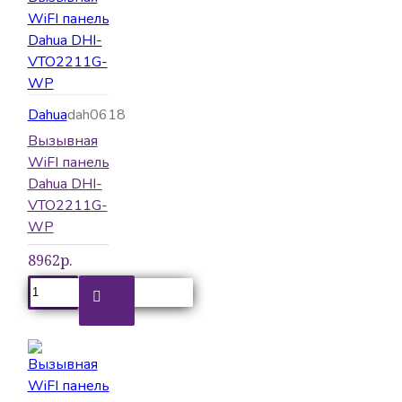
Dahua
dah0618
Вызывная
WiFI панель
Dahua DHI-
VTO2211G-
WP
8962р.