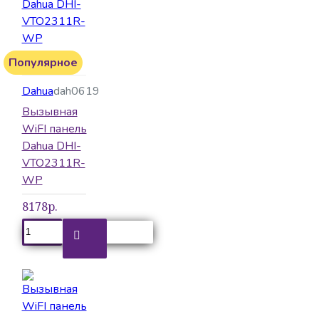
Популярное
Dahua
dah0619
Вызывная
WiFI панель
Dahua DHI-
VTO2311R-
WP
8178р.