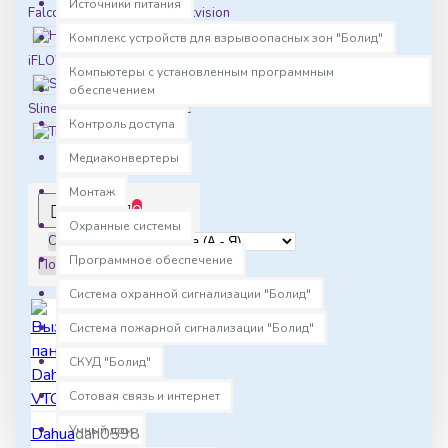
Источники питания
Falcon Eye
Hikvision
HiWatch
Комплекс устройств для взрывоопасных зон "Болид"
iFLOW
Novicam
Компьютеры с установленным программным
SatVision
обеспечением
Slinex
Smartec
Контроль доступа
True IP
Медиаконвертеры
Монтаж
0
Охранные системы
Сортировка:
Программное обеспечение
Показать:
Система охранной сигнализации "Болид"
Система пожарной сигнализации "Болид"
СКУД "Болид"
Сотовая связь и интернет
Умный дом
Dahua
dah0598