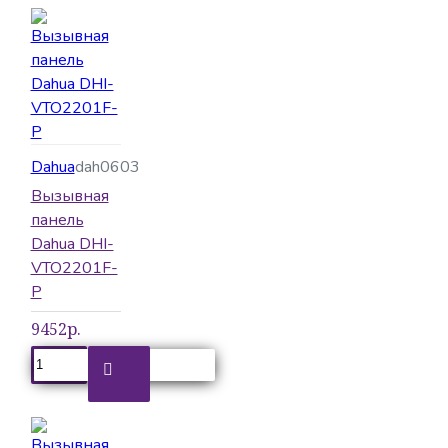
Dahua
dah0603
Вызывная
панель
Dahua DHI-
VTO2201F-
P
9452р.