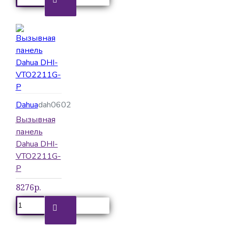
Dahua
dah0602
Вызывная
панель
Dahua DHI-
VTO2211G-
P
8276р.