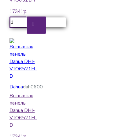
17341р.
Dahua
dah0600
Вызывная
панель
Dahua DHI-
VTO6521H-
D
17341р.