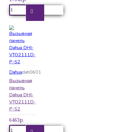
Dahua
dah0601
Вызывная
панель
Dahua DHI-
VTO2111D-
P-S2
6463р.