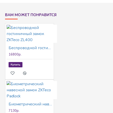
12V/400mA / 24V/200mA. Размер замка:
250х42х25мм, размер ответной планки
ВАМ МОЖЕТ ПОНРАВИТСЯ
180х47х12мм (планка в комплекте). Входы/
выходы: контакты для подключения кнопки
'Выход'. Вес 2,1 кг. Рабочая температура -10С до
+55С.
Беспроводной гостиничный замок ZKTeco ZL400
16800р.
Купить
Биометрический навесной замок ZKTeco Padlock
7130р.