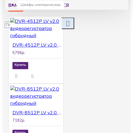
(CVBS/HDCVI/AHD/TVI/IP) самонастраивающийся,
ВАМ МОЖЕТ ПОНРАВИТСЯ
Шкафы электрические
8+2 IP вх. до 6Мп.
DVR-4512P LV v2.0 видеорегистратор гибридный
5796р.
Купить
DVR-8512P LV v2.0 видеорегистратор гибридный
7182р.
Купить