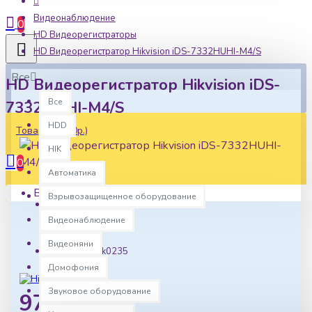
Видеонаблюдение
0
HD Видеорегистраторы
HD Видеорегистратор Hikvision iDS-7332HUHI-M4/S
Все
HD Видеорегистратор Hikvision iDS-
Все
7332HUHI-M4/S
HDD
Товаров: 0 (0р.)
HIK
0
Автоматика
Ваша корзина пуста!
Взрывозащищенное оборудование
Наличие:
Видеонаблюдение
В наличии
Видеоняни
Артикул:
hk0235
Домофония
Звуковое оборудование
97582р.