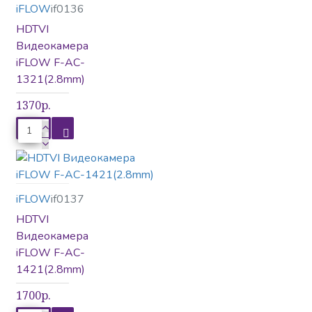
iFLOW
if0136
видеорегистраторы
HDTVI
Видеокамера
iFLOW F-AC-
Домофония
1321(2.8mm)
1370р.
Комплекты
видеодомофонов
iFLOW
if0137
HDTVI
Контроль доступа
Видеокамера
iFLOW F-AC-
1421(2.8mm)
1700р.
Микрофоны
Монтаж камер