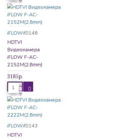
iFLOW
if0148
HDTVI
Видеокамера
iFLOW F-AC-
2152M(2.8mm)
3185р.
iFLOW
if0143
HDTVI