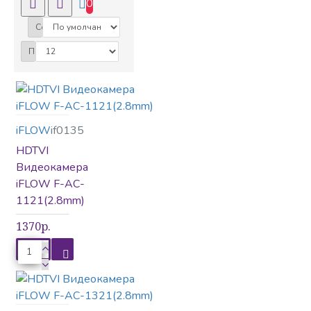
0
Сортировка:
Автоматика
Показать:
Видеодомофоны
iFLOW
if0135
HDTVI
Видеонаблюдение
Видеокамера
iFLOW F-AC-
1121(2.8mm)
1370р.
Вызывные панели
Гибридные