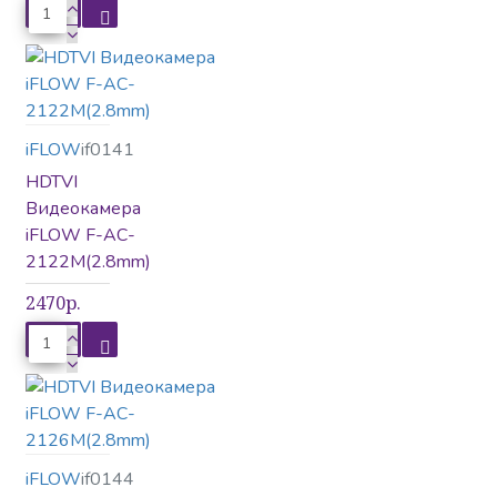
Сетевое оборудование
iFLOW
if0141
HDTVI
Сетевые контроллеры
Видеокамера
iFLOW F-AC-
2122M(2.8mm)
Терминалы
Управление
2470р.
Шлагбаумы и калитки
iFLOW
if0144