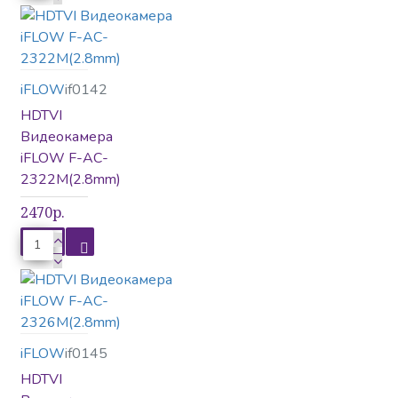
iFLOW
if0142
HDTVI
Видеокамера
iFLOW F-AC-
2322M(2.8mm)
2470р.
iFLOW
if0145
HDTVI