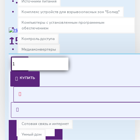
Источники питания
Размеры:
127.00мм x 127.00мм
Комплекс устройств для взрывоопасных зон "Болид"
x 95.00мм
Компьютеры с установленным программным
обеспечением
15060р.
Контроль доступа
Медиаконвертеры
Монтаж
Ценовая
Охранные системы
КУПИТЬ
политика
Программное обеспечение
Система охранной сигнализации "Болид"
Уточнить цены
на опт можно у
Система пожарной сигнализации "Болид"
менеджера
СКУД "Болид"
Оставить
Сотовая связь и интернет
запрос
Умный дом