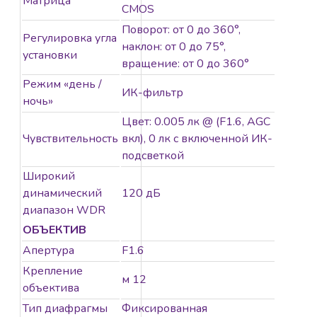
Матрица
CMOS
Поворот: от 0 до 360°,
Регулировка угла
наклон: от 0 до 75°,
установки
вращение: от 0 до 360°
Режим «день /
ИК-фильтр
ночь»
Цвет: 0.005 лк @ (F1.6, AGC
Чувствительность
вкл), 0 лк с включенной ИК-
подсветкой
Широкий
динамический
120 дБ
диапазон WDR
ОБЪЕКТИВ
Апертура
F1.6
Крепление
м 12
объектива
Тип диафрагмы
Фиксированная