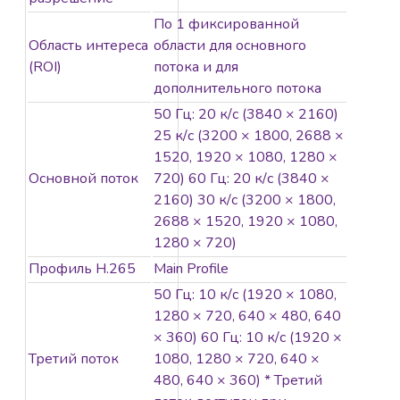
основе
По 1 фиксированной
алгоритмов
Область интереса
области для основного
глубокого
(ROI)
потока и для
обучения
дополнительного потока
Модели с
50 Гц: 20 к/с (3840 × 2160)
литерой -U:
25 к/с (3200 × 1800, 2688 ×
встроенный
1520, 1920 × 1080, 1280 ×
микрофон,
Основной поток
720) 60 Гц: 20 к/с (3840 ×
аудиосвязь в
2160) 30 к/с (3200 × 1800,
режиме
2688 × 1520, 1920 × 1080,
реального
1280 × 720)
времени
Защита от влаги
Профиль H.265
Main Profile
и пыли: IP67
50 Гц: 10 к/с (1920 × 1080,
Встроенный слот
1280 × 720, 640 × 480, 640
для карты
× 360) 60 Гц: 10 к/с (1920 ×
памяти microSD /
Третий поток
1080, 1280 × 720, 640 ×
SDHC / SDXC:
480, 640 × 360) * Третий
есть, до 256 ГБ.