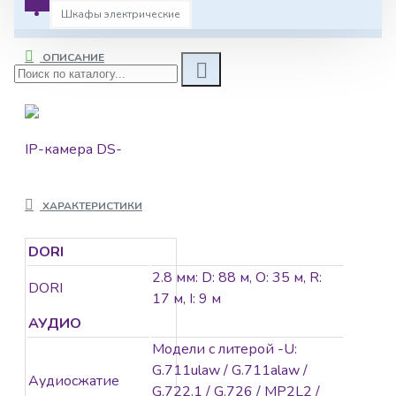
Шкафы электрические
ОПИСАНИЕ
IP-камера DS-
2CD2383G2-IU
является 8 Мп
ХАРАКТЕРИСТИКИ
купольной IP-
камерой AcuSense с
DORI
фиксированным
объективом.
2.8 мм: D: 88 м, O: 35 м, R:
DORI
Технология Hikvision
17 м, I: 9 м
AcuSense позволяет
АУДИО
выполнять
Модели с литерой -U:
классификацию
G.711ulaw / G.711alaw /
Аудиосжатие
объектов «Человек» /
G.722.1 / G.726 / MP2L2 /