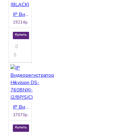
IP Видеокамера Hikvision DS-2CD2087G2H-LIU(2.8mm)(BLACK)
19214р.
Купить
IP Видеорегистратор Hikvision DS-7608NXI-I2/8P/S(C)
37070р.
Купить