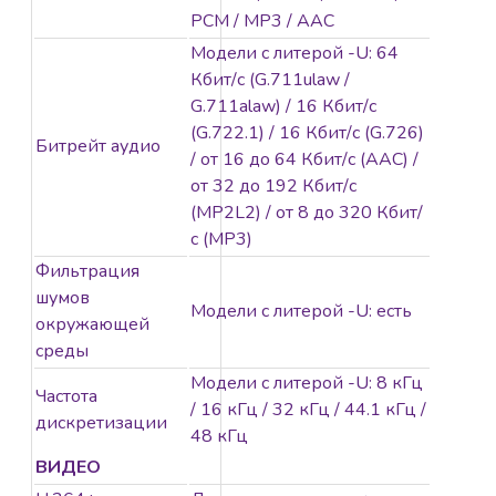
«ТС» на основе
PCM / MP3 / AAC
алгоритмов глубокого
Модели с литерой -U: 64
обучения, благодаря
Кбит/с (G.711ulaw /
чему внешние и
G.711alaw) / 16 Кбит/с
конечные устройства
(G.722.1) / 16 Кбит/с (G.726)
получают
Битрейт аудио
/ от 16 до 64 Кбит/с (AAC) /
отфильтрованный
от 32 до 192 Кбит/с
тревожный сигнал.
(MP2L2) / от 8 до 320 Кбит/
Система фокусируется
с (MP3)
на целях «Человек» /
Фильтрация
«ТС», что значительно
шумов
повышает
Модели с литерой -U: есть
окружающей
эффективность
среды
системы
видеомониторинга.
Модели с литерой -U: 8 кГц
Частота
/ 16 кГц / 32 кГц / 44.1 кГц /
дискретизации
Особенности
48 кГц
ВИДЕО
Высокое