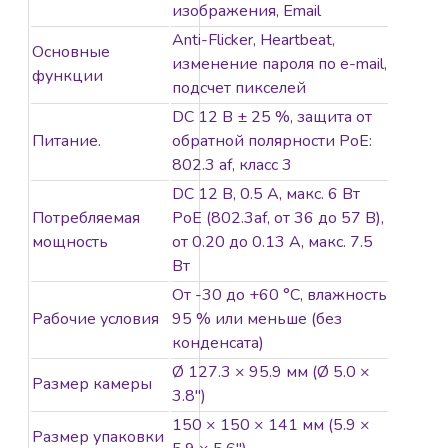
изображения, Email
Anti-Flicker, Heartbeat,
Основные
изменение пароля по e-mail,
функции
подсчет пикселей
DC 12 В ± 25 %, защита от
Питание.
обратной полярности PoE:
802.3 af, класс 3
DС 12 В, 0.5 A, макс. 6 Вт
Потребляемая
PoE (802.3af, от 36 до 57 В),
мощность
от 0.20 до 0.13 A, макс. 7.5
Вт
От -30 до +60 °C, влажность
Рабочие условия
95 % или меньше (без
конденсата)
Ø 127.3 × 95.9 мм (Ø 5.0 ×
Размер камеры
3.8″)
150 × 150 × 141 мм (5.9 ×
Размер упаковки