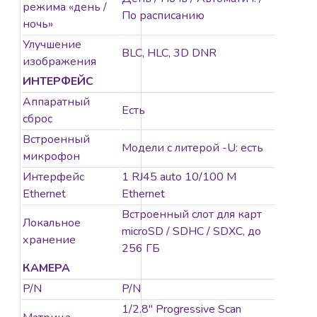
режима «день /
По расписанию
ночь»
Улучшение
BLC, HLC, 3D DNR
изображения
ИНТЕРФЕЙС
Аппаратный
Есть
сброс
Встроенный
Модели с литерой -U: есть
микрофон
Интерфейс
1 RJ45 auto 10/100 М
Ethernet
Ethernet
Встроенный слот для карт
Локальное
microSD / SDHC / SDXC, до
хранение
256 ГБ
КАМЕРА
P/N
P/N
1/2.8″ Progressive Scan