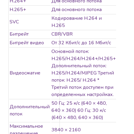
качество
H.264+
Для основного потока
изображения с
H.265+
Для основного потока
разрешением 8
Кодирование H.264 и
Мп
SVC
H.265
Технология
Битрейт
CBR/VBR
эффективного
Битрейт видео
От 32 Кбит/с до 16 Мбит/с
сжатия H.265+
Четкое
Основной поток:
изображение
H.265/H.264/H.264+/H.265+
при яркой
Дополнительный поток:
задней засветке
Видеосжатие
H.265/H.264/MJPEG Третий
благодаря
поток: H.265/ H.264 *
технологии 120
Третий поток доступен при
дБ WDR
определенных настройках.
Снижение числа
50 Гц: 25 к/с (640 × 480,
Дополнительный
ложных тревог
640 × 360) 60 Гц: 30 к/с
поток
благодаря
(640 × 480, 640 × 360)
классификации
Максимальное
«человек/ТС» на
3840 × 2160
разрешение