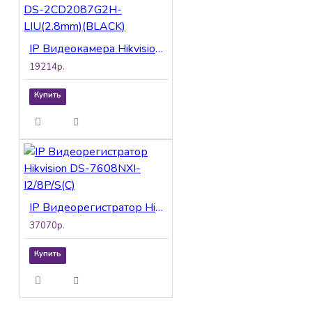
IP Видеокамера Hikvision DS-2CD2087G2H-LIU(2.8mm)(BLACK)
19214р.
Купить
IP Видеорегистратор Hikvision DS-7608NXI-I2/8P/S(C)
37070р.
Купить