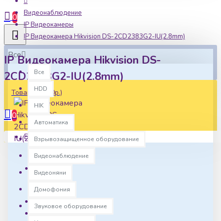
Видеонаблюдение
0
IP Видеокамеры
IP Видеокамера Hikvision DS-2CD2383G2-IU(2.8mm)
Все
IP Видеокамера Hikvision DS-
Все
2CD2383G2-IU(2.8mm)
HDD
Товаров: 0 (0р.)
HIK
0
Автоматика
Ваша корзина пуста!
Взрывозащищенное оборудование
Видеонаблюдение
Видеоняни
Наличие:
В наличии
Домофония
Артикул:
hk0087
Звуковое оборудование
Вес:
890.00г