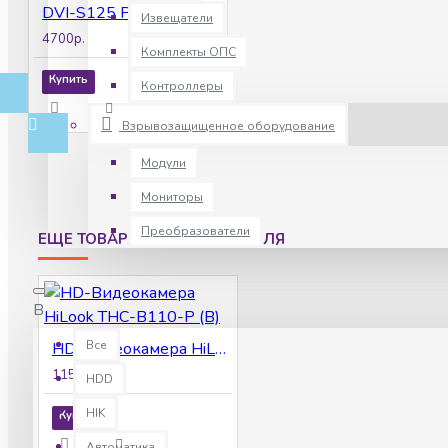
DVI-S125 POE LV v2.0 видеокамера IP
Извещатели
4700р.
Комплекты ОПС
Купить
Контроллеры
Взрывозащищенное оборудование
Модули
Мониторы
Преобразователи
ЕЩЕ ТОВАРЫ ПРОИЗВОДИТЕЛЯ
Все
Все
HD-Видеокамера HiLook THC-B110-P (B)
1150р.
HDD
HIK
Купить
Автоматика