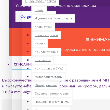
Контроль доступа
Уточнить цены на опт можно у менеджера
Замки
Оставить запрос
Идентификаторы доступа
Клавиатуры
Ключи и брелки
!!! ВНИМАН
Кнопки
Отгрузка данного товара з
Комплектующие
Комплекты
ОПИСАНИЕ
Контроллеры СКУД
Металлодетекторы
Высококачественное изображение с разрешением 4 МП, 1/3'
Оборудование
и пылеустойчивость (IP67), Встроенный микрофон, дально
2.8 / 4 mm, материал: металл + пластик
Охранная сигнализация
Проходные и турникеты