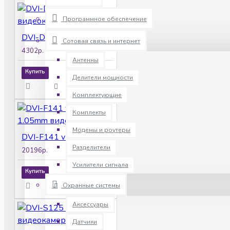
Программное обеспечение
DVI-D325V POE LV видеокамера IP
Сотовая связь и интернет
4302р.
Антенны
Купить
Делители мощности
Комплектующие
Комплекты
Модемы и роутеры
DVI-F141 v2.0 4Mpix 1.05mm видеокамера IP
Разделители
20196р.
Усилители сигнала
Купить
Охранные системы
Аксессуары
Датчики