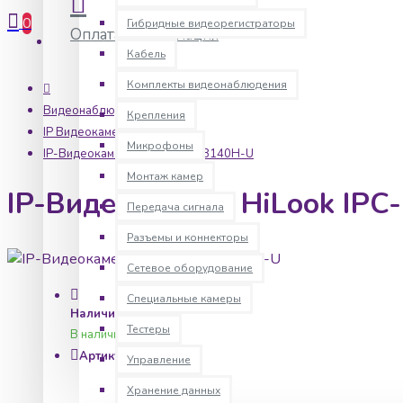
0
Гибридные видеорегистраторы
Оплата
Информация
Кабель
Комплекты видеонаблюдения
Видеонаблюдение
Крепления
IP Видеокамеры
Микрофоны
IP-Видеокамера HiLook IPC-B140H-U
Монтаж камер
IP-Видеокамера HiLook IPC
Передача сигнала
Разъемы и коннекторы
Сетевое оборудование
Специальные камеры
Наличие:
Тестеры
В наличии
Артикул:
hlk0019
Управление
Хранение данных