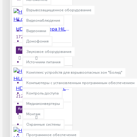
Взрывозащищенное оборудование
Видеонаблюдение
HD-Видеокамера HiLook THC-B120-P
Видеоняни
1725р.
Домофония
Купить
Звуковое оборудование
Источники питания
Комплекс устройств для взрывоопасных зон "Болид"
Компьютеры с установленным программным обеспечением
HD-Видеокамера HiLook THC-B120-PS
Контроль доступа
2128р.
Медиаконвертеры
Купить
Монтаж
Охранные системы
Программное обеспечение