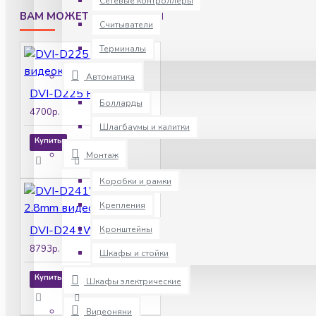
Сетевые контроллеры
ВАМ МОЖЕТ ПОНРАВИТСЯ
Считыватели
Терминалы
Автоматика
DVI-D225 POE LV v2.0 видеокамера IP
Болларды
4700р.
Шлагбаумы и калитки
Купить
Монтаж
Коробки и рамки
Крепления
DVI-D241W SD 4Mpix 2.8mm видеокамера IP
Кронштейны
8793р.
Шкафы и стойки
Купить
Шкафы электрические
Видеоняни