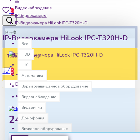
Видеонаблюдение
0
IP Видеокамеры
IP-Видеокамера HiLook IPC-T320H-D
Все
IP-Видеокамера HiLook IPC-T320H-D
Все
HDD
Товаров: 0 (0р.)
HIK
0
Автоматика
Наличие:
Ваша корзина пуста!
Взрывозащищенное оборудование
В наличии
Артикул:
hlk0015
Видеонаблюдение
Видеоняни
2473р.
Домофония
Звуковое оборудование
Источники питания