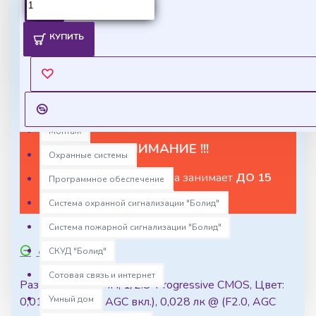
Ценовая политика
Комплекс устройств для взрывоопасных зон "Болид"
КУПИТЬ
Компьютеры с установленным программным
Уточнить цены на опт можно у менеджера
обеспечением
Оставить запрос
Контроль доступа
Медиаконвертеры
Монтаж
!!! ВНИМАНИЕ !!!
Охранные системы
Отгрузка данного товара занимает
ДО 15
Программное обеспечение
ДНЕЙ
Система охранной сигнализации "Болид"
Система пожарной сигнализации "Болид"
СКУД "Болид"
ОПИСАНИЕ
Сотовая связь и интернет
Разрешение 2 МП, 1/2.8' Progressive CMOS, Цвет:
Умный дом
0,01 лк @ (F1.2, AGC вкл.), 0,028 лк @ (F2.0, AGC