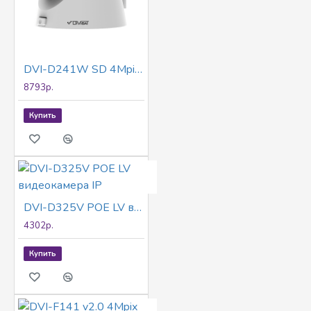
DVI-D241W SD 4Mpix 2.8mm видеокамера IP
8793р.
Купить
DVI-D325V POE LV видеокамера IP
4302р.
Купить