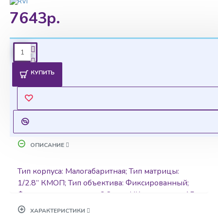
7643р.
Ценовая политика
КУПИТЬ
Уточнить цены на опт можно у менеджера
Оставить запрос
ОПИСАНИЕ
Тип корпуса: Малогабаритная; Тип матрицы:
1/2.8” КМОП; Тип объектива: Фиксированный;
Фокусное расстояние: 2,8 мм ; ИК-подсветка: 15
м; Максимальное разрешение, частота кадров:
ХАРАКТЕРИСТИКИ