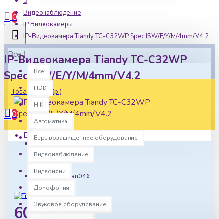
Видеонаблюдение
0
IP Видеокамеры
IP-Видеокамера Tiandy TC-C32WP Spec:I5W/E/Y/M/4mm/V4.2
Все
IP-Видеокамера Tiandy TC-C32WP
Все
Spec:I5W/E/Y/M/4mm/V4.2
HDD
Товаров: 0 (0р.)
HIK
0
Автоматика
Ваша корзина пуста!
Взрывозащищенное оборудование
Наличие:
Видеонаблюдение
В наличии
Видеоняни
Артикул:
tian046
Домофония
Звуковое оборудование
6000р.