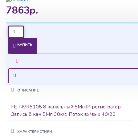
7863р.
Ценовая политика
КУПИТЬ
Уточнить цены на опт можно у менеджера
Оставить запрос
ОПИСАНИЕ
FE-NVR5108 8 канальный 5Мп IP регистратор:
Запись 8 кан 5Мп 30к/с; Поток вх/вых 40/20
Mbps; Н.264/H.265/H265+; Протокол ONVIF,
RTSP, P2P; HDMI, VGA, 2 USB, 1 LAN, SATA*1 (до
ХАРАКТЕРИСТИКИ
10TB HDD); Мобильные платформы Android/IOS