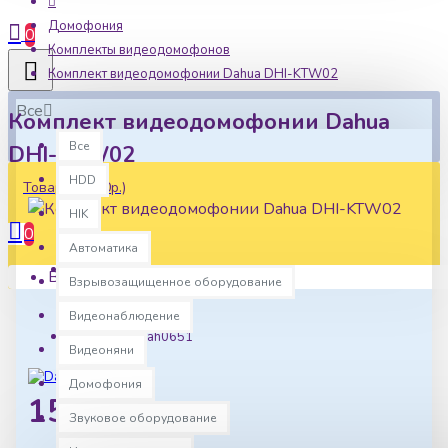
Домофония
0
Комплекты видеодомофонов
Комплект видеодомофонии Dahua DHI-KTW02
Все
Комплект видеодомофонии Dahua
Все
DHI-KTW02
HDD
Товаров: 0 (0р.)
HIK
0
Автоматика
Ваша корзина пуста!
Взрывозащищенное оборудование
Наличие:
В наличии
Видеонаблюдение
Артикул:
dah0651
Видеоняни
Домофония
15136р.
Звуковое оборудование