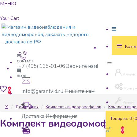
МЕНЮ
Your Cart
Катег
CONTACT
+7 (495) 135-01-06
Звоните нам!
Аккаунт
BLOG
Монта
0
info@garantvid.ru
Пишите нам!
Ремонт
Домофония
Комплекты видеодомофонов
Комплект вид
Доставка
Информация
Товаров: 0 (0
Комплект видеодомофонии 
0