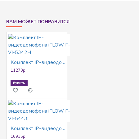
ВАМ МОЖЕТ ПОНРАВИТСЯ
Комплект IP-видеодомофона iFLOW F-VI-5342H
11270р.
Купить
Комплект IP-видеодомофона iFLOW F-VI-5443I
16935р.