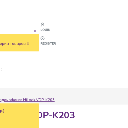
LOGIN
ории товаров
REGISTER
ж
еодомофонии HiLook VDP-K203
р.)
HiLook VDP-K203