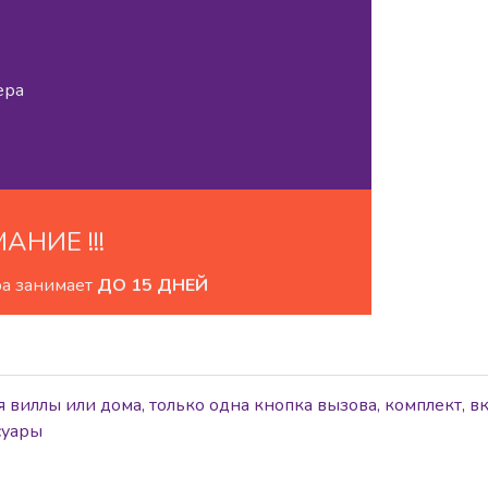
ера
МАНИЕ !!!
ра занимает
ДО 15 ДНЕЙ
виллы или дома, только одна кнопка вызова, комплект,
суары