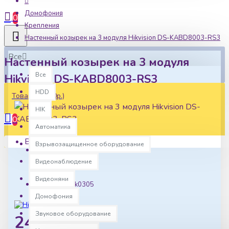
Домофония
0
Крепления
Настенный козырек на 3 модуля Hikvision DS-KABD8003-RS3
Все
Настенный козырек на 3 модуля
Все
Hikvision DS-KABD8003-RS3
HDD
Товаров: 0 (0р.)
HIK
0
Автоматика
Ваша корзина пуста!
Взрывозащищенное оборудование
Наличие:
Видеонаблюдение
В наличии
Видеоняни
Артикул:
hk0305
Домофония
Звуковое оборудование
2412р.