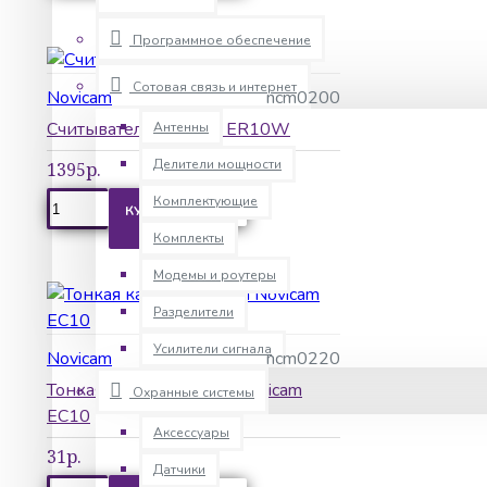
Программное обеспечение
Сотовая связь и интернет
Novicam
ncm0200
Считыватель Novicam ER10W
Антенны
Делители мощности
1395р.
Комплектующие
КУПИТЬ
Комплекты
Модемы и роутеры
Разделители
Усилители сигнала
Novicam
ncm0220
Тонкая карта EM-Marin Novicam
Охранные системы
EC10
Аксессуары
31р.
Датчики