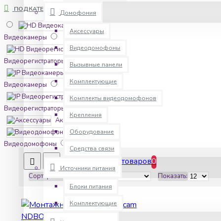
ПОДКАТЕГОРИИ
Домофония
HD
Аксессуары
Видеокамеры
Видеодомофоны
HD
Видеорегистраторы
Вызывные панели
IP
Комплектующие
Видеокамеры
IP
Комплекты видеодомофонов
Видеорегистраторы
Крепления
Аксессуары
Оборудование
Видеодомофоны
Средства связи
Сравнение товаров
0
Видеонаблюдение
Источники питания
Сортировка:
Показать:
Вызывные
Блоки питания
панели
Домофония
Замки
Комплектующие
Ключи и