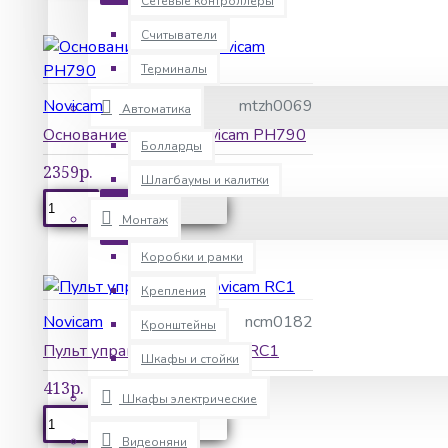
Сетевые контроллеры
Считыватели
Терминалы
Novicam
mtzh0069
Автоматика
Основание на угол Novicam PH790
Болларды
2359р.
Шлагбаумы и калитки
КУПИТЬ
Монтаж
Коробки и рамки
Крепления
Novicam
ncm0182
Кронштейны
Пульт управления Novicam RC1
Шкафы и стойки
413р.
Шкафы электрические
КУПИТЬ
Видеоняни