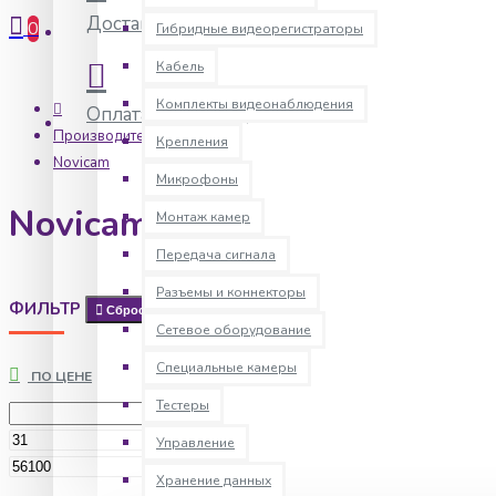
Доставка
Информация
0
Гибридные видеорегистраторы
Кабель
Комплекты видеонаблюдения
Оплата
Информация
Производитель
Крепления
Novicam
Микрофоны
Novicam
Монтаж камер
Передача сигнала
Разъемы и коннекторы
ФИЛЬТР
Сбросить
Сетевое оборудование
Специальные камеры
ПО ЦЕНЕ
Тестеры
р.
Управление
р.
Хранение данных