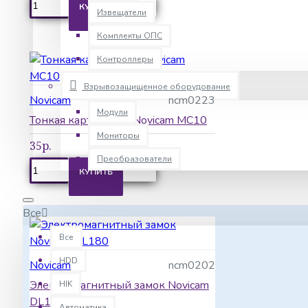
КУПИТЬ
Извещатели
Комплекты ОПС
Контроллеры
Взрывозащищенное оборудование
Novicam
ncm0223
Модули
Тонкая карта Mifare Novicam MC10
Мониторы
35р.
Преобразователи
КУПИТЬ
Все
Все
HDD
Novicam
ncm0202
Электромагнитный замок Novicam
HIK
DL180
Автоматика