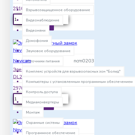
2910р.
Взрывозащищенное оборудование
КУПИТЬ
Видеонаблюдение
Видеоняни
Домофония
Звуковое оборудование
Novicam
ncm0203
Источники питания
Электромагнитный замок Novicam
Комплекс устройств для взрывоопасных зон "Болид"
DL280
Компьютеры с установленным программным обеспечением
2970р.
Контроль доступа
КУПИТЬ
Медиаконвертеры
Монтаж
Охранные системы
Программное обеспечение