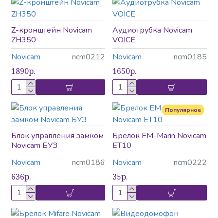
Z-кронштейн Novicam
Аудиотрубка Novicam
ZH350
VOICE
Novicam
ncm0212
Novicam
ncm0185
1890р.
1650р.
Популярное
Блок управления замком
Брелок EM-Marin Novicam
Novicam БУЗ
ET10
Novicam
ncm0186
Novicam
ncm0222
636р.
35р.