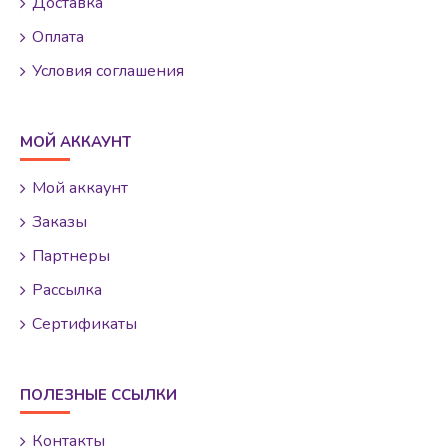
Доставка
Оплата
Условия соглашения
МОЙ АККАУНТ
Мой аккаунт
Заказы
Партнеры
Рассылка
Сертификаты
ПОЛЕЗНЫЕ ССЫЛКИ
Контакты