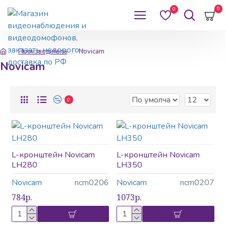
0
0
Производитель
Novicam
Novicam
0
L-кронштейн Novicam
L-кронштейн Novicam
LH280
LH350
Novicam
ncm0206
Novicam
ncm0207
784р.
1073р.