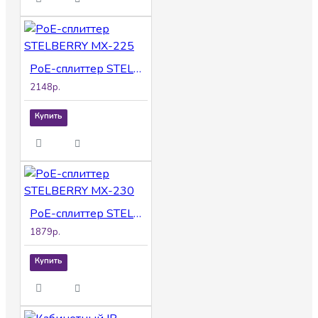
объявлений о наличии билетов и репертуара.
Система оповещения в кассах речных
вокзалов для объявлений об отправлении
судов.
PoE-сплиттер STELBERRY MX-225
Громкая связь в кассах автовокзалов для
2148р.
объявлений автобусных маршрутов и вызова
водителей.
Купить
PoE-сплиттер STELBERRY MX-230
1879р.
Купить