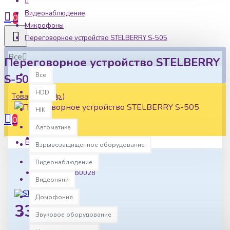
Видеонаблюдение
0
Микрофоны
Переговорное устройство STELBERRY S-505
Все
Переговорное устройство STELBERRY
Все
S-505
HDD
Товаров: 0 (0р.)
HIK
0
Автоматика
Ваша корзина пуста!
Взрывозащищенное оборудование
Наличие:
В наличии
Видеонаблюдение
Артикул:
sb0028
Видеоняни
Домофония
33523р.
Звуковое оборудование