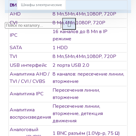
ВИДЕОРЕГИСТРАТОР
Шкафы электрические
AHD
8 Мп,5Мп,4Мп,1080P, 720P
CVI
8 Мп,4Мп,1080P, 720P
16 каналов до 8 Мп в IP
IPC
режиме
SATA
1 HDD
TVI
8 Мп,5Мп,4Мп,1080P, 720P
USB интерфейс
2 порта USB 2.0
Аналитика AHD /
8 каналов: пересечение линии,
TVI / CVI / CVBS
вторжение
Пересечения линии,
Аналитика IPC
вторжение
Пересечение линии,
Аналитика
вторжение, детекция
воспроизведения
движения
Аналоговый
1 BNC разъём (1.0Vp-p, 75 Ω)