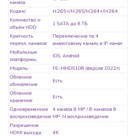
канала
Кодек/
H.265+/H.265/H.264+/H.264
Количество и
1 SATA до 8 ТБ
объём HDD
Кратность
Переключение по 4
перекл. каналов
аналоговому каналу в IP канал
Мобильные
IOS, Android
платформы.
Модель-
FE-MHD5108 (версия 2022г)
Облачное
Есть
обновление
Облачное
Есть
хранение
Одновременное
4 канала 8 MP / 8 каналов 8
воспроизведение
MP-N воспроизведения
Разрешение
HDMI выхода
4K