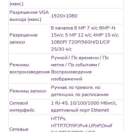
(макс.)
Разрешение VGA
1920×1080
выхода (макс.)
8 каналов 8 MP 7 к/с; 8MP-N
Разрешение
15к/с; 5 MP 12 к/с; 4MP 15 к/с;
записи
1080P/ 720P/960H/D1/CIF
25/30 к/с
Ручной / По времени / По
Режимы
метке / По событиям /
воспроизведения
Воспроизведение
изображений
Ручная, по тревоге, по
Режимы записи-
детекции, по расписанию
Сетевой
1 RJ-45, 10/100/1000 Мбит/с,
интерфейс
адаптивный порт Ethernet
HTTPs,
HTTP,TCP/IP,IPv4,UPnP,Onvif
Сетевые