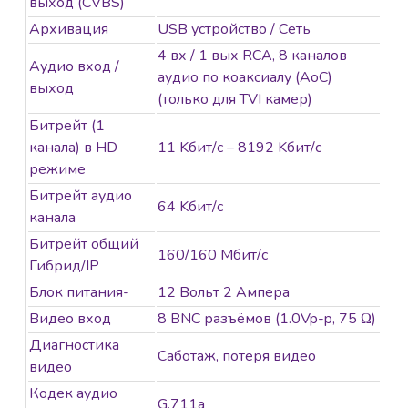
выход (CVBS)
Архивация
USB устройство / Сеть
4 вх / 1 вых RCA, 8 каналов
Аудио вход /
аудио по коаксиалу (AoC)
выход
(только для TVI камер)
Битрейт (1
канала) в HD
11 Kбит/с – 8192 Kбит/с
режиме
Битрейт аудио
64 Kбит/с
канала
Битрейт общий
160/160 Мбит/с
Гибрид/IP
Блок питания-
12 Вольт 2 Ампера
Видео вход
8 BNC разъёмов (1.0Vp-p, 75 Ω)
Диагностика
Саботаж, потеря видео
видео
Кодек аудио
G.711a