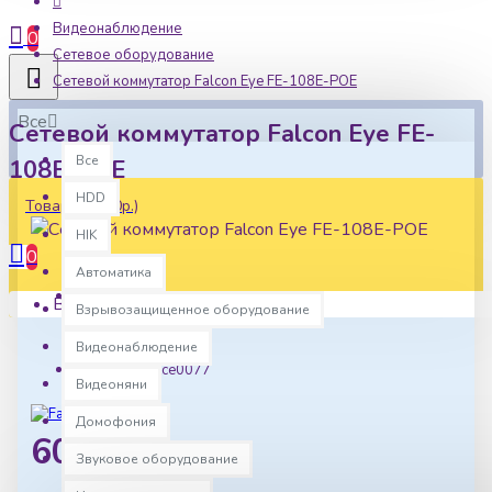
Видеонаблюдение
0
Сетевое оборудование
Сетевой коммутатор Falcon Eye FE-108E-POE
Все
Сетевой коммутатор Falcon Eye FE-
Все
108E-POE
HDD
Товаров: 0 (0р.)
HIK
0
Автоматика
Ваша корзина пуста!
Взрывозащищенное оборудование
Наличие:
В наличии
Видеонаблюдение
Артикул:
flce0077
Видеоняни
Домофония
6046р.
Звуковое оборудование