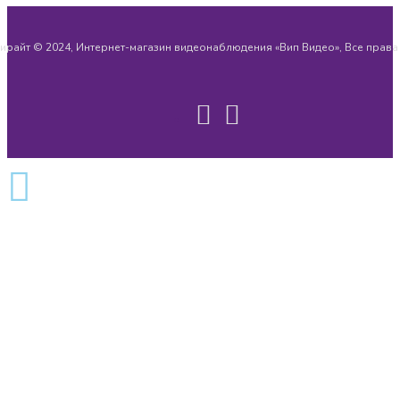
ирайт © 2024, Интернет-магазин видеонаблюдения «Вип Видео», Все прав