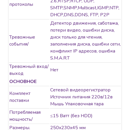
2.6,RTSP,RTCP, UDP,
протоколы
SMTP,SNMP,Multicast,IGMP,NTP,
DHCP,DNS,DDNS, FTP, P2P
Детектор движения, саботажа,
потери видео, ошибки диска,
Тревожные
диск только для чтения,
события/
заполнения диска, ошибки сети,
конфликт IP адресов, ошибка
S.M.A.R.T
Тревожный вход/
Нет
выход
ОСНОВНОЕ
Сетевой видеорегистратор
Комплект
Источник питания 220в/12в
поставки
Мышь Упаковочная тара
Потребляемая
≤15 Ватт (без HDD)
мощность/
Размеры.
250x230x45 мм