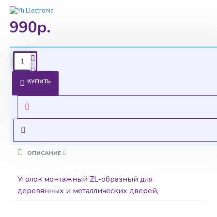
990р.
Ценовая политика
КУПИТЬ
Уточнить цены на опт можно у менеджера
Оставить запрос
ОПИСАНИЕ
Уголок монтажный ZL-oбразный для
деревянных и металлических дверей,
открывающихся вовнутрь.