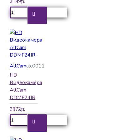
3189р.
AltCam
alc0011
HD
Видеокамера
AltCam
DDMF24IR
2972р.