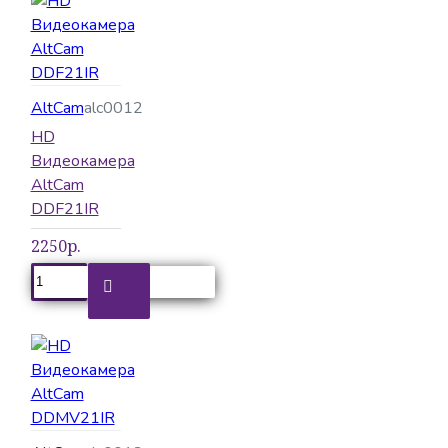
AltCam
alc0012
HD
Видеокамера
AltCam
DDF21IR
2250р.