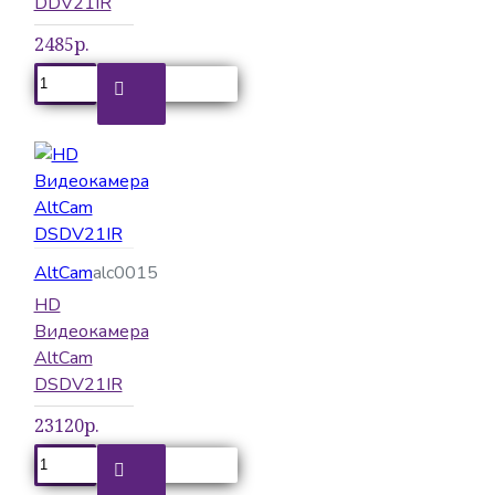
DDV21IR
2485р.
AltCam
alc0015
HD
Видеокамера
AltCam
DSDV21IR
23120р.