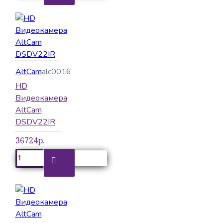
AltCam
alc0016
HD
Видеокамера
AltCam
DSDV22IR
36724р.