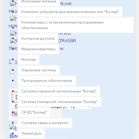
Источники питания
Hikvision
HiLook
HIVIDEO
Комплекс устройств для взрывоопасных зон "Болид"
HiWatch
Компьютеры с установленным программным
HUNTER
iFLOW
обеспечением
Novicam
RVi
Контроль доступа
SatVision
TRASSIR
Релион
Медиаконвертеры
Монтаж
TAGS
Охранные системы
HD видеокамера
Программное обеспечение
Система охранной сигнализации "Болид"
0
Система пожарной сигнализации "Болид"
Сортировка:
СКУД "Болид"
Показать:
Сотовая связь и интернет
Умный дом