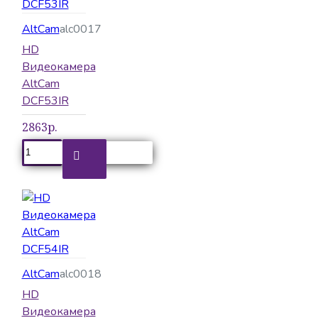
AltCam
alc0017
HD
Видеокамера
AltCam
DCF53IR
2863р.
AltCam
alc0018
HD
Видеокамера