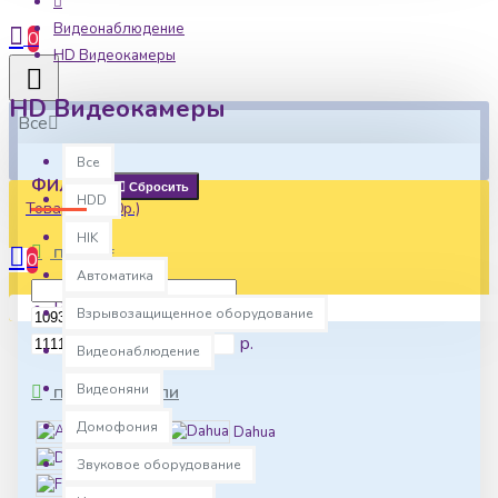
Видеонаблюдение
0
HD Видеокамеры
HD Видеокамеры
Все
Все
ФИЛЬТР
Сбросить
HDD
Товаров: 0 (0р.)
HIK
ПО ЦЕНЕ
0
Автоматика
Ваша корзина пуста!
Взрывозащищенное оборудование
р.
р.
Видеонаблюдение
Видеоняни
ПРОИЗВОДИТЕЛИ
Домофония
AltCam
Dahua
Divisat
EZ-IP
Звуковое оборудование
Falcon Eye