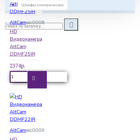
Шкафы электрические
AltCam
alc0008
HD
Видеокамера
AltCam
DDMF25IR
2374р.
AltCam
alc0009
HD