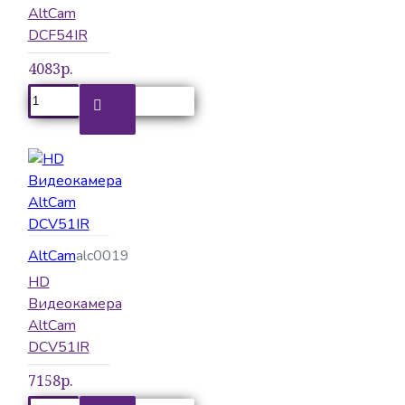
AltCam
DCF54IR
4083р.
AltCam
alc0019
HD
Видеокамера
AltCam
DCV51IR
7158р.