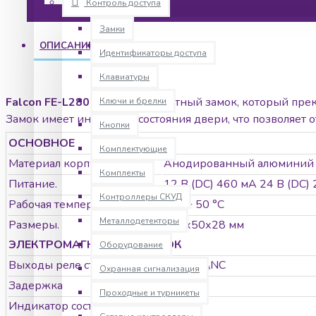
Контроль доступа
Замки
ОПИСАНИЕ
ХАРАКТЕРИСТИКИ
Идентификаторы доступа
Клавиатуры
Falcon FE-L280
- электромагнитный замок, который пре
Ключи и брелки
Замок имеет индикатор состояния двери, что позволяет о
Кнопки
от -40 до + 50. Замок позволяет выдерживать силу отрыва
ОСНОВНОЕ
Комплектующие
Материал корпуса/
Анодированный алюминий
Единица измерения: 1 шт
Комплекты
Габариты (мм): 250x55x28
Питание.
12 В (DC) 460 мА 24 В (DC)
Масса (кг): 1.35
Контроллеры СКУД
Рабочая температура/
-40 + 50 °С
Металлодетекторы
Размеры.
250х50х28 мм
ЭЛЕКТРОМАГНИТНЫЙ ЗАМОК
Оборудование
Выходы реле статуса замка
Есть NO\NC
Охранная сигнализация
Задержка
Нет
Проходные и турникеты
Индикатор состояния двери
Есть