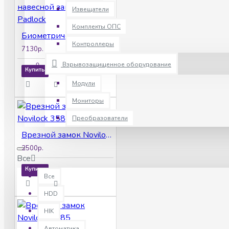
Извещатели
Комплекты ОПС
Биометрический навесной замок ZKTeco Padlock
Контроллеры
7130р.
Взрывозащищенное оборудование
Купить
Модули
Мониторы
Преобразователи
Врезной замок Novilock 3585
2500р.
Все
Купить
Все
HDD
HIK
Автоматика