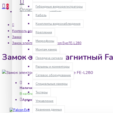
0
Гибридные видеорегистраторы
Оплата
Информация
Кабель
Комплекты видеонаблюдения
Контроль доступа
Крепления
Замки
Микрофоны
Замок электромагнитный Falcon Eye FE-L280
Монтаж камер
Замок электромагнитный Fa
Передача сигнала
Разъемы и коннекторы
Сетевое оборудование
Специальные камеры
Наличие:
Тестеры
В наличии
Артикул:
flce0160
Управление
Хранение данных