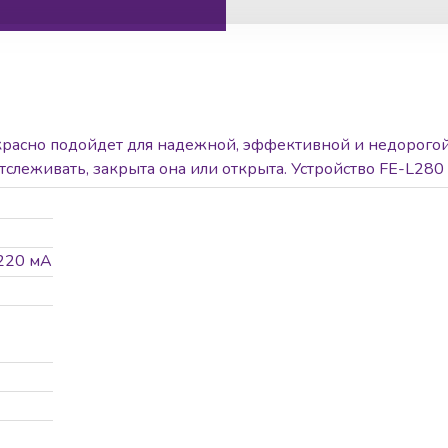
красно подойдет для надежной, эффективной и недорогой
тслеживать, закрыта она или открыта. Устройство FE-L280
 до 280 кг.
 220 мА