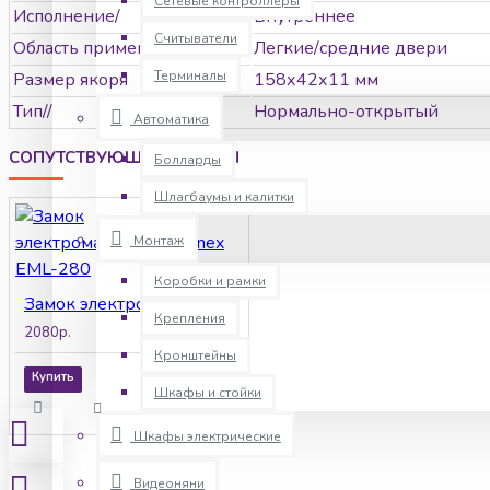
Сетевые контроллеры
Исполнение/
Внутреннее
Считыватели
Область применения-
Легкие/средние двери
Терминалы
Размер якоря
158х42х11 мм
Тип//
Нормально-открытый
Автоматика
СОПУТСТВУЮЩИЕ ТОВАРЫ
Болларды
Шлагбаумы и калитки
Монтаж
Коробки и рамки
Замок электромагнитный Slinex EML-280
Крепления
2080р.
Кронштейны
Купить
Шкафы и стойки
Шкафы электрические
Видеоняни