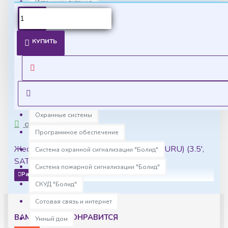
Источники питания
Комплекс устройств для взрывоопасных зон "Болид"
Ценовая политика
Компьютеры с установленным программным
КУПИТЬ
обеспечением
Уточнить цены на опт можно у менеджера
Контроль доступа
Оставить запрос
Медиаконвертеры
Монтаж
Охранные системы
ОПИСАНИЕ
Программное обеспечение
Жесткий диск WD Purple 8TB (WD85PURU) (3.5',
Система охранной сигнализации "Болид"
SATA 3.0 (6Gbps))
Система пожарной сигнализации "Болид"
СКУД "Болид"
Сотовая связь и интернет
ВАМ МОЖЕТ ПОНРАВИТСЯ
Умный дом