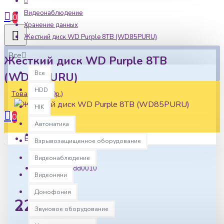
Видеонаблюдение
0
Хранение данных
Жесткий диск WD Purple 8TB (WD85PURU)
Все
Жесткий диск WD Purple 8TB
Все
(WD85PURU)
HDD
Товаров: 0 (0р.)
HIK
0
Автоматика
Ваша корзина пуста!
Взрывозащищенное оборудование
Наличие:
В наличии
Видеонаблюдение
Артикул:
hdd0010
Видеоняни
Домофония
22044р.
Звуковое оборудование