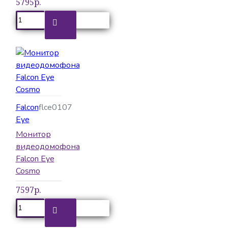
5795р.
Falcon
flce0107
Eye
Монитор
видеодомофона
Falcon Eye
Cosmo
7597р.