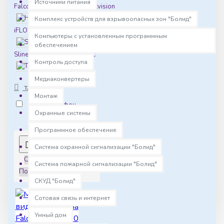
Источники питания
Falcon Eye
Hikvision
HiWatch
Комплекс устройств для взрывоопасных зон "Болид"
iFLOW
Novicam
Компьютеры с установленным программным
SatVision
обеспечением
Slinex
Smartec
Контроль доступа
True IP
Медиаконвертеры
TAGS
Монтаж
видеодомофон
Охранные системы
Программное обеспечение
0
Система охранной сигнализации "Болид"
Сортировка:
Система пожарной сигнализации "Болид"
Показать:
СКУД "Болид"
Сотовая связь и интернет
Умный дом