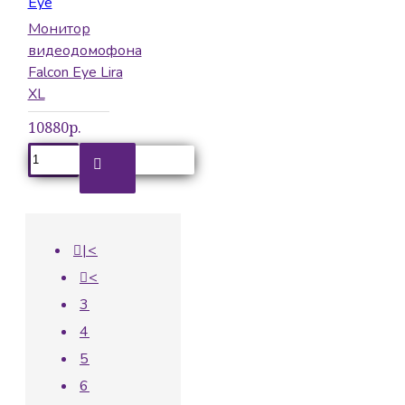
Eye
Монитор
видеодомофона
Falcon Eye Lira
XL
10880р.
|<
<
3
4
5
6