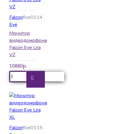
Falcon
flce0114
Eye
Монитор
видеодомофона
Falcon Eye Lira
VZ
10880р.
Falcon
flce0115