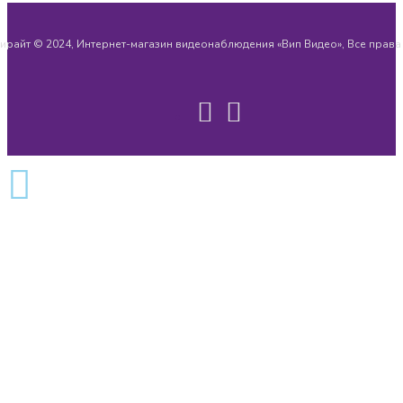
ирайт © 2024, Интернет-магазин видеонаблюдения «Вип Видео», Все прав