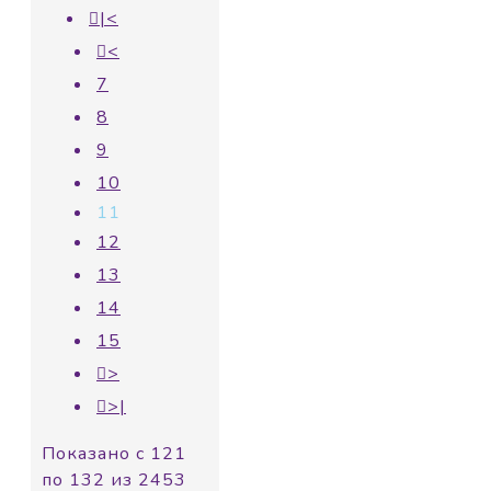
|<
<
7
8
9
10
11
12
13
14
15
>
>|
Показано с 121
по 132 из 2453