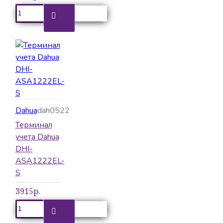
Dahua
dah0522
Терминал
учета Dahua
DHI-
ASA1222EL-
S
3915р.