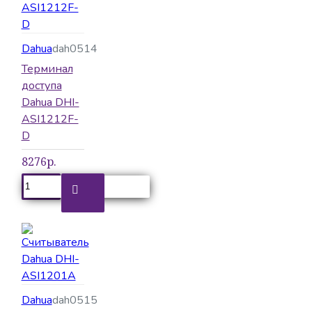
Dahua
dah0514
Терминал
доступа
Dahua DHI-
ASI1212F-
D
8276р.
Dahua
dah0515