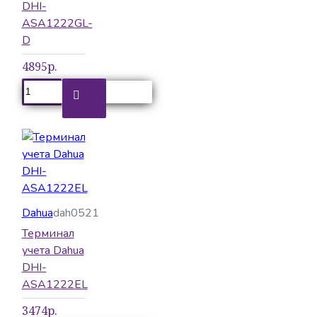
DHI-
ASA1222GL-
D
4895р.
Dahua
dah0521
Терминал
учета Dahua
DHI-
ASA1222EL
3474р.