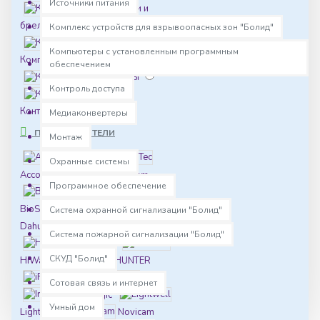
Источники питания
Ключи и
брелки
Кнопки
Комплекс устройств для взрывоопасных зон "Болид"
Компьютеры с установленным программным
Комплектующие
обеспечением
Комплекты
Контроль доступа
Контроллеры СКУД
Медиаконвертеры
ПРОИЗВОДИТЕЛИ
Монтаж
Металлодетекторы
Abloy
Охранные системы
Оборудование
AccordTec
AltCam
Программное обеспечение
BAS-IP
Охранная сигнализация
BioSmart
Bolid
Система охранной сигнализации "Болид"
Dahua
Falcon Eye
Проходные и турникеты
Система пожарной сигнализации "Болид"
Hikvision
СКУД "Болид"
HiWatch
HUNTER
Сетевые контроллеры
iFLOW
IMOU
Считыватели
Сотовая связь и интернет
Ironlogic
Терминалы
Умный дом
Lightwell
Novicam