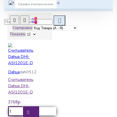
Novilock
Шкафы электрические
Oxgard
Parsec
PERCo
Sigur
0
Slinex
Сортировка:
Smartec
True IP
Показать:
Yli Electronic
ZKTeco
БЛОКПОСТ
Прокс
Релион
Ростов-Дон
Си-Норд
ТривиТех
Dahua
dah0512
Считыватель
Dahua DHI-
ASI1201E-D
3768р.