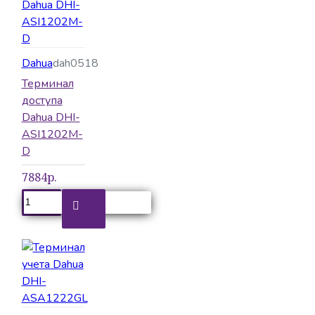
Dahua
dah0518
Терминал
доступа
Dahua DHI-
ASI1202M-
D
7884р.