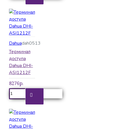
Dahua
dah0513
Терминал
доступа
Dahua DHI-
ASI1212F
8276р.