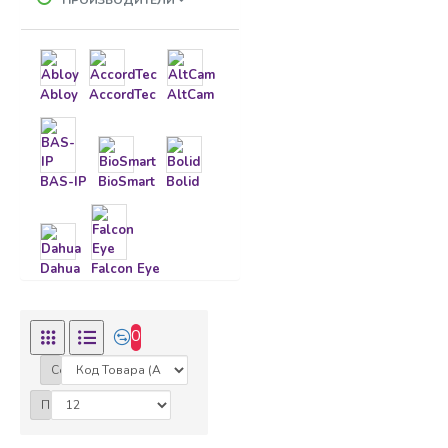
ПРОИЗВОДИТЕЛИ
Abloy
AccordTec
AltCam
Ключи и брелки
Кнопки
BAS-IP
BioSmart
Bolid
Комплектующие
Комплекты
Dahua
Falcon Eye
Контроллеры СКУД
0
Hikvision
HiWatch
Сортировка:
Металлодетекторы
HUNTER
iFLOW
IMOU
Показать: