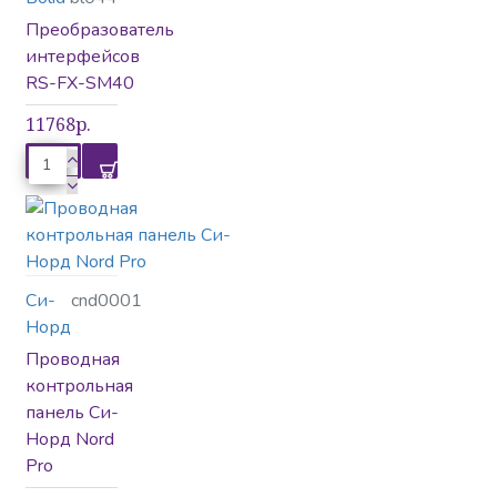
Преобразователь
Релион
Ростов-Дон
интерфейсов
RS-FX-SM40
11768р.
Си-Норд
ТривиТех
Си-
cnd0001
Норд
Проводная
контрольная
панель Си-
Норд Nord
Pro