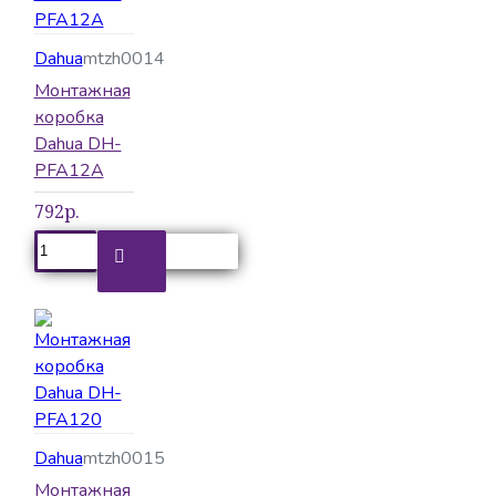
Dahua
mtzh0014
Монтажная
коробка
Dahua DH-
PFA12A
792р.
Dahua
mtzh0015
Монтажная