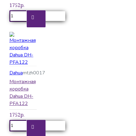
1752р.
Dahua
mtzh0017
Монтажная
коробка
Dahua DH-
PFA122
1752р.