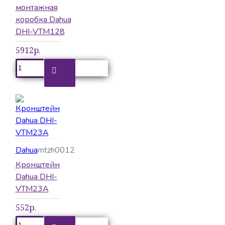
монтажная
коробка Dahua
DHI-VTM128
5912р.
Dahua
mtzh0012
Кронштейн
Dahua DHI-
VTM23A
552р.