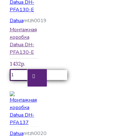
Dahua
mtzh0019
Монтажная
коробка
Dahua DH-
PFA130-E
1432р.
Dahua
mtzh0020