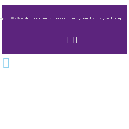
ирайт © 2024, Интернет-магазин видеонаблюдения «Вип Видео», Все прав