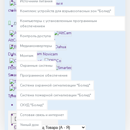
Источники питания
Шкафы и
стойки
Комплекс устройств для взрывоопасных зон "Болид"
Компьютеры с установленным программным
ПРОИЗВОДИТЕЛИ
обеспечением
AccordTec
Контроль доступа
AltCam
BAS-IP
Медиаконвертеры
BioSmart
Dahua
Novicam
Монтаж
Oxgard
Охранные системы
PERCo
Slinex
Smartec
Tiandy
Программное обеспечение
True IP
ZKTeco
Система охранной сигнализации "Болид"
Релион
Система пожарной сигнализации "Болид"
ТривиТех
СКУД "Болид"
Сотовая связь и интернет
0
Умный дом
Сортировка: