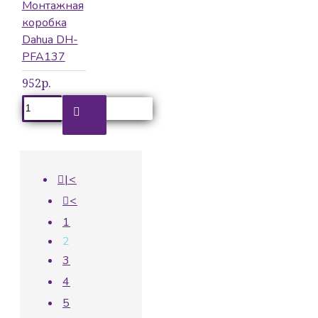
Монтажная
коробка
Dahua DH-
PFA137
952р.
|<
<
1
2
3
4
5