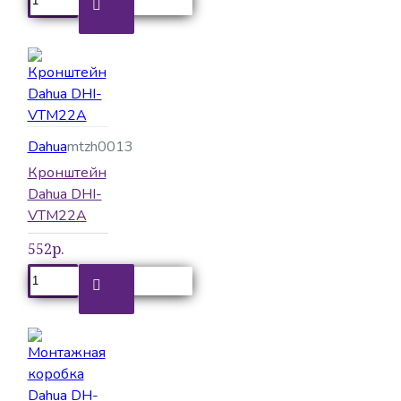
Dahua
mtzh0013
Кронштейн
Dahua DHI-
VTM22A
552р.