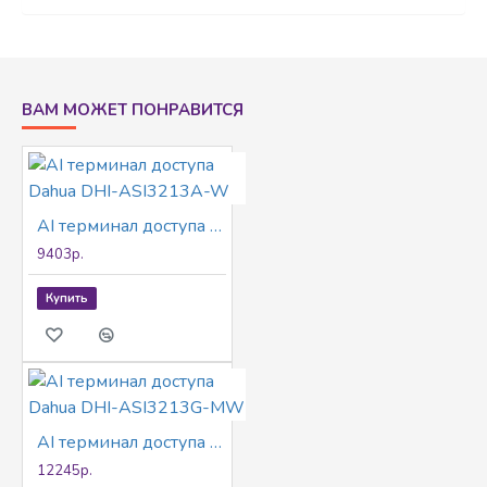
подсветкой Разблокировка: лицо и пароль;
разблокировать по времени Пользовательские
данные могут храниться на терминале; до 3000
изображений лиц; автономная работа
Расстояние от камеры до лица: 0,3-1,5 м
ВАМ МОЖЕТ ПОНРАВИТСЯ
Точность распознавания лица 99,9%; скорость
проверки лица 0,2 с
AI терминал доступа Dahua DHI-ASI3213A-W
9403р.
Купить
AI терминал доступа Dahua DHI-ASI3213G-MW
12245р.