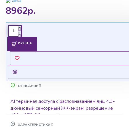
8962р.
Ценовая политика
КУПИТЬ
Уточнить цены на опт можно у менеджера
Оставить запрос
ОПИСАНИЕ
AI терминал доступа с распознаванием лиц 4,3-
дюймовый сенсорный ЖК-экран; разрешение
480 × 272 С 2мп двойная камера с
широкоугольными объективами и ИК
ХАРАКТЕРИСТИКИ