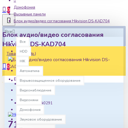
Домофония
0
Вызывные панели
Блок аудио/видео согласования Hikvision DS-KAD704
Все
Блок аудио/видео согласования
Все
Hikvision DS-KAD704
HDD
Товаров: 0 (0р.)
HIK
0
Автоматика
Ваша корзина пуста!
Взрывозащищенное оборудование
Наличие:
Видеонаблюдение
В наличии
Видеоняни
Артикул:
hk0291
Домофония
Звуковое оборудование
7124р.