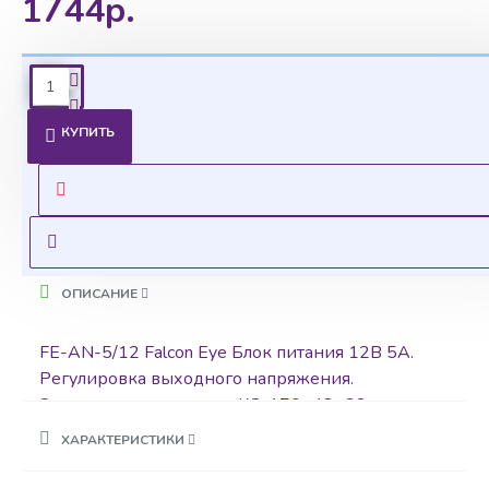
1744р.
Ценовая политика
КУПИТЬ
Уточнить цены на опт можно у менеджера
Оставить запрос
ОПИСАНИЕ
FE-AN-5/12 Falcon Eye Блок питания 12В 5А.
Регулировка выходного напряжения.
Электронная защита от КЗ. 170×48×32 мм
ХАРАКТЕРИСТИКИ