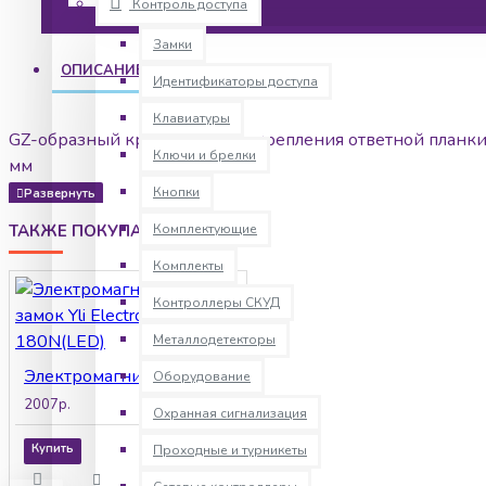
Контроль доступа
Замки
ОПИСАНИЕ
Идентификаторы доступа
Клавиатуры
GZ-образный кронштейн для крепления ответной планки
Ключи и брелки
мм
Кнопки
ТАКЖЕ ПОКУПАЮТ
Комплектующие
Комплекты
Контроллеры СКУД
Металлодетекторы
Электромагнитный замок Yli Electronic YM-180N(LED)
Оборудование
2007р.
Охранная сигнализация
Купить
Проходные и турникеты