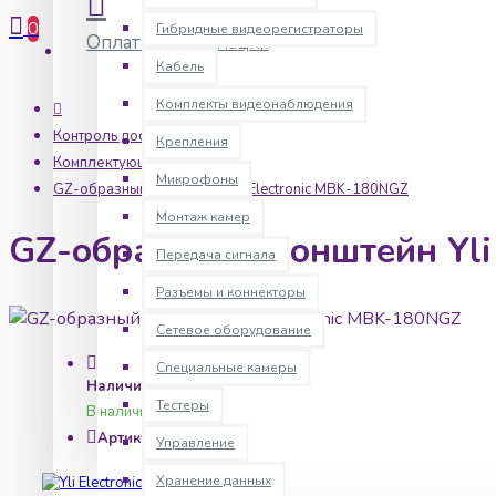
0
Гибридные видеорегистраторы
Оплата
Информация
Кабель
Комплекты видеонаблюдения
Контроль доступа
Крепления
Комплектующие
Микрофоны
GZ-образный кронштейн Yli Electronic MBK-180NGZ
Монтаж камер
GZ-образный кронштейн Yli
Передача сигнала
Разъемы и коннекторы
Сетевое оборудование
Специальные камеры
Наличие:
Тестеры
В наличии
Артикул:
yl0032
Управление
Хранение данных