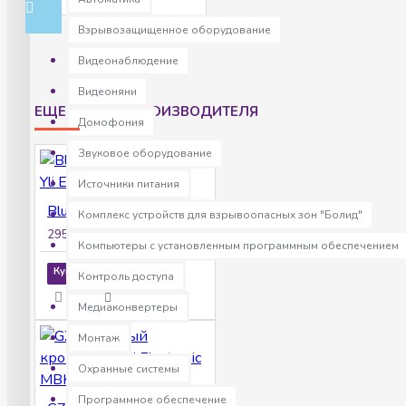
Взрывозащищенное оборудование
Видеонаблюдение
Видеоняни
ЕЩЕ ТОВАРЫ ПРОИЗВОДИТЕЛЯ
Домофония
Звуковое оборудование
Источники питания
Bluetooth контроллер Yli Electronic YBC-431
Комплекс устройств для взрывоопасных зон "Болид"
2952р.
Компьютеры с установленным программным обеспечением
Купить
Контроль доступа
Медиаконвертеры
Монтаж
Охранные системы
Программное обеспечение