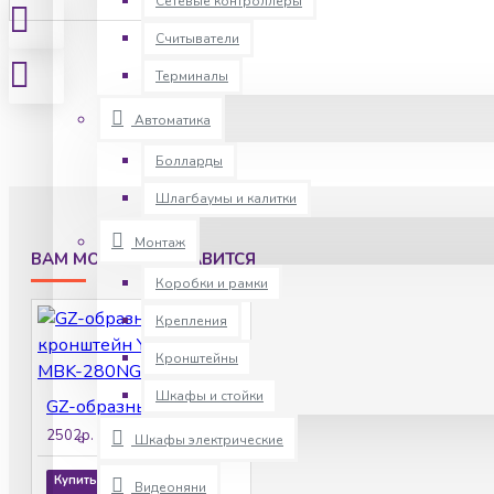
Сетевые контроллеры
Считыватели
Терминалы
Автоматика
Болларды
Шлагбаумы и калитки
Монтаж
ВАМ МОЖЕТ ПОНРАВИТСЯ
Коробки и рамки
Крепления
Кронштейны
Шкафы и стойки
GZ-образный кронштейн Yli Electronic MBK-280NGZ
2502р.
Шкафы электрические
Купить
Видеоняни