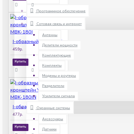
Программное обеспечение
Сотовая связь и интернет
Антенны
I-oбразный кронштейн Yli Electronic MBK-180I
Делители мощности
459р.
Комплектующие
Купить
Комплекты
Модемы и роутеры
Разделители
Усилители сигнала
I-oбразный кронштейн Yli Electronic MBK-180IN
Охранные системы
477р.
Аксессуары
Купить
Датчики