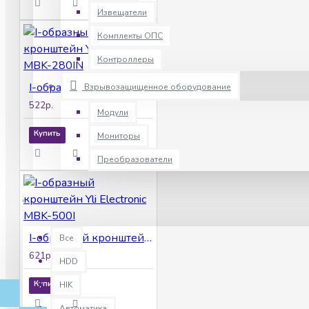
Извещатели
Комплекты ОПС
Контроллеры
I-oбразный кронштейн Yli Electronic MBK-280IN
Взрывозащищенное оборудование
522р.
Модули
Купить
Мониторы
Преобразователи
Все
I-oбразный кронштейн Yli Electronic MBK-500I
Все
621р.
HDD
Купить
HIK
Автоматика