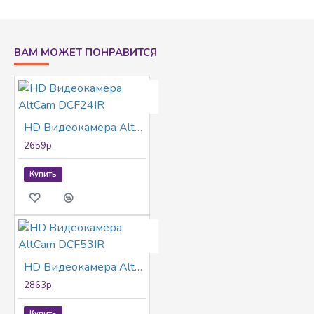
4в1(CVI/TVI/AHD/CVBS) IP67, металлический
корпус
ВАМ МОЖЕТ ПОНРАВИТСЯ
HD Видеокамера AltCam DCF24IR
2659р.
Купить
HD Видеокамера AltCam DCF53IR
2863р.
Купить