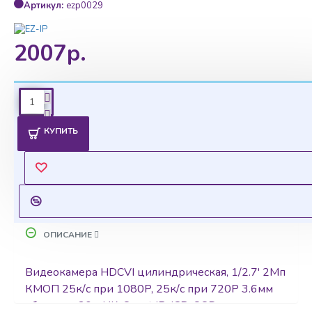
Артикул:
ezp0029
2007р.
Ценовая политика
КУПИТЬ
Уточнить цены на опт можно у менеджера
Оставить запрос
ОПИСАНИЕ
Видеокамера HDCVI цилиндрическая, 1/2.7' 2Мп
КМОП 25к/с при 1080P, 25к/с при 720P 3.6мм
объектив 20м ИК, Smart IR, ICR, OSD,