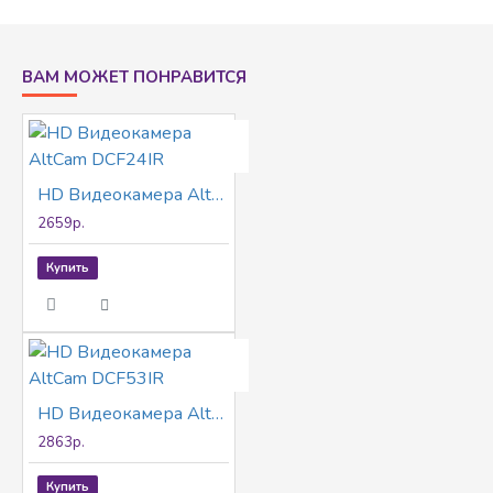
Smart IR, ICR, OSD, 4в1(CVI/TVI/AHD/CVBS) IP67,
металл + пластик
ВАМ МОЖЕТ ПОНРАВИТСЯ
HD Видеокамера AltCam DCF24IR
2659р.
Купить
HD Видеокамера AltCam DCF53IR
2863р.
Купить