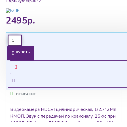
Артикул:
ezp0032
2495р.
Ценовая политика
КУПИТЬ
Уточнить цены на опт можно у менеджера
Оставить запрос
ОПИСАНИЕ
Видеокамера HDCVI цилиндрическая, 1/2.7' 2Мп
КМОП, Звук с передачей по коаксиалу, 25к/с при
1080P, 25к/с при 720P 3.6мм объектив 80м ИК,