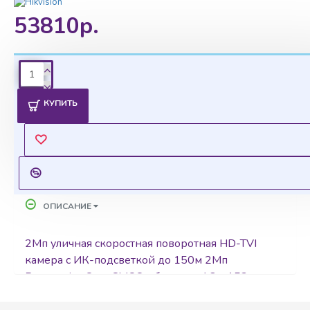
53810р.
Ценовая политика
КУПИТЬ
Уточнить цены на опт можно у менеджера
Оставить запрос
ОПИСАНИЕ
2Мп уличная скоростная поворотная HD-TVI
камера с ИК-подсветкой до 150м 2Мп
Progressive Scan CMOS; объектив 4.8 - 153мм,
32x; угол обзора объектива 54.2° - 1.97°;