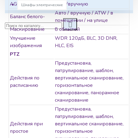
предустановке: 80°/с; наклон -15° - 90°, вручную:
AGC
Авто/вручную
Шкафы электрические
0.1° - 80°/с, по предустановке: 80°/с; 1 х HD-
Авто / вручную / ATW / в
TVI/AHD/CVI/CVBS; -40 °C...+65 °C; IP66; защита от
Баланс белого-
помещении / на улице
перенапряжений TVS; 12В DC; 20Вт макс.
Маскирование
8 областей
Улучшение
WDR 120дБ, BLC, 3D DNR,
изображения
HLC, EIS
PTZ
Предустановка,
патрулирование, шаблон,
Действия по
вертикальное сканирование,
расписанию
горизонтальное
сканирование, панорамное
сканирование
Предустановка,
патрулирование, шаблон,
Действия при
вертикальное сканирование,
простое
горизонтальное