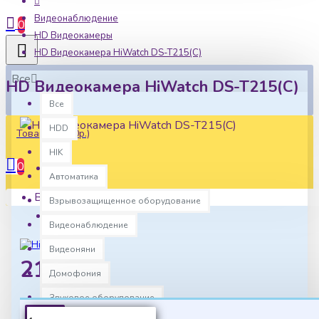
Видеонаблюдение
0
HD Видеокамеры
HD Видеокамера HiWatch DS-T215(C)
Все
HD Видеокамера HiWatch DS-T215(C)
Все
HDD
Товаров: 0 (0р.)
HIK
0
Автоматика
Наличие:
Ваша корзина пуста!
В наличии
Взрывозащищенное оборудование
Артикул:
hw0144
Видеонаблюдение
Видеоняни
21720р.
Домофония
Звуковое оборудование