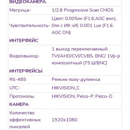
ВИДЕОКАМЕРА.
Матрица-
1/2.8 Progressive Scan CMOS
Цвет: 0.005лк (F1.6,AGC вкл.),
Чувствительность-
0лк с ИК ч/б: 0.001 Lux (F1.6,
AGC ON)
ИНТЕРФЕЙС
1 выход переключаемый
Видеовыход-
TVI/AHD/CVI/CVBS, BNC/ 1Vp-p
композитный (75 Ω/BNC)
ИНТЕРФЕЙСЫ
RS-485
Режим полу-дуплекса
UTC-
HIKVISION_C
Протоколы.
HIKVISION, Pelco-P, Pelco-D
КАМЕРА
Количество
эффективных
1920х1080
пикселей