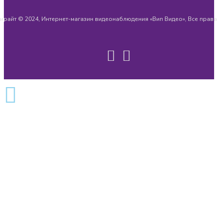
ирайт © 2024, Интернет-магазин видеонаблюдения «Вип Видео», Все прав