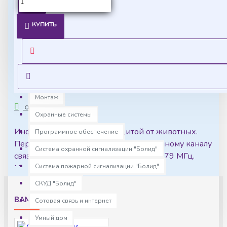
Источники питания
Ценовая политика
Комплекс устройств для взрывоопасных зон "Болид"
КУПИТЬ
Уточнить цены на опт можно у менеджера
Компьютеры с установленным программным
обеспечением
Оставить запрос
Контроль доступа
Медиаконвертеры
Монтаж
ОПИСАНИЕ
Охранные системы
Инфракрасный датчик с защитой от животных.
Программное обеспечение
Передает сообщения по двунаправленному каналу
Система охранной сигнализации "Болид"
связи в диапазоне частот 433,05—434,79 МГц.
Система пожарной сигнализации "Болид"
Имеет резервный источник питания.
СКУД "Болид"
ВАМ МОЖЕТ ПОНРАВИТСЯ
Сотовая связь и интернет
Умный дом