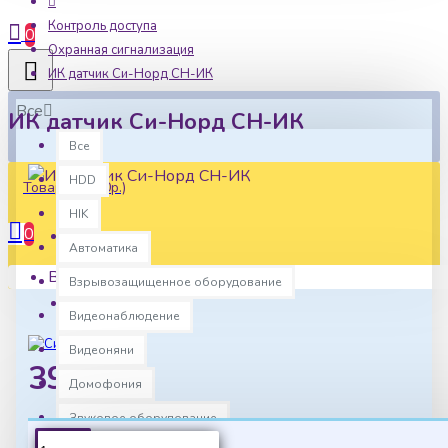
Контроль доступа
0
Охранная сигнализация
ИК датчик Си-Норд СН-ИК
Все
ИК датчик Си-Норд СН-ИК
Все
HDD
Товаров: 0 (0р.)
HIK
0
Автоматика
Наличие:
Ваша корзина пуста!
В наличии
Взрывозащищенное оборудование
Артикул:
cnd0024
Видеонаблюдение
Видеоняни
3990р.
Домофония
Звуковое оборудование