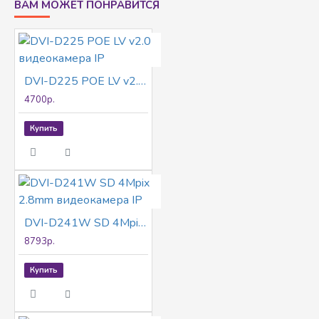
ВАМ МОЖЕТ ПОНРАВИТСЯ
87.5 х 149 мм, 305 г (с упаковкой) √Облачное
хранение EZVIZ, карта Micro SD (до 512 ГБ)
√Детекция фигуры человека (ИИ), уведомление
о тревоге, настраиваемые зоны √Режим
DVI-D225 POE LV v2.0 видеокамера IP
приватности, зеркалирование, защита паролем,
водяные знаки √Двусторонная аудиосвязь, Anti-
4700р.
Flicker, двойной поток, Heartbeat
Купить
DVI-D241W SD 4Mpix 2.8mm видеокамера IP
8793р.
Купить