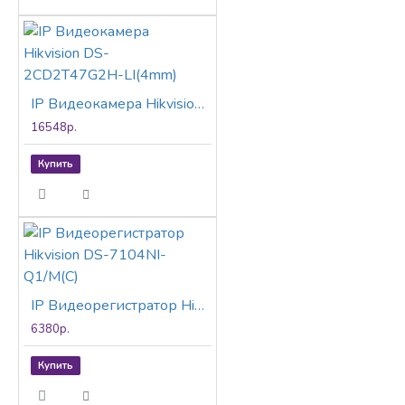
благодаря
классификации
«Человек» /
«ТС» на основе
алгоритмов
IP Видеокамера Hikvision DS-2CD2T47G2H-LI(4mm)
глубокого
16548р.
обучения
Модели с
Купить
литерой -SU:
встроенный
микрофон,
аудиосвязь в
режиме
реального
IP Видеорегистратор Hikvision DS-7104NI-Q1/M(C)
времени,
6380р.
аудио
интерфейс и
Купить
тревожный