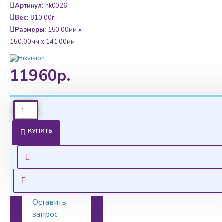
Артикул:
hk0026
Вес:
810.00г
Размеры:
150.00мм x
150.00мм x 141.00мм
11960р.
Ценовая
КУПИТЬ
политика
Уточнить цены на
опт можно у
менеджера
Оставить
запрос