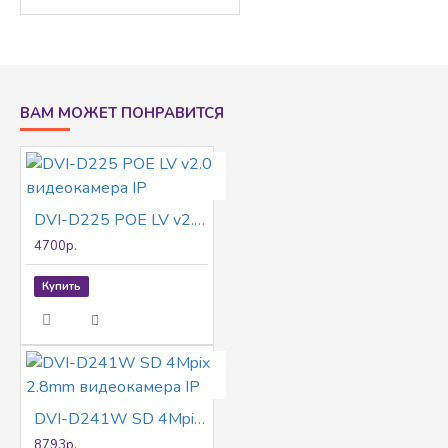
интерфейс
Защита от
влаги и пыли
(IP67) и
антивандальная
ВАМ МОЖЕТ ПОНРАВИТСЯ
защита (IK10)
Встроенный
слот для
microSD / SDHC
/ SDXC: есть, до
DVI-D225 POE LV v2.0 видеокамера IP
256 ГБ.
4700р.
Купить
DVI-D241W SD 4Mpix 2.8mm видеокамера IP
8793р.