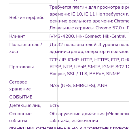
Требуется плагин для просмотра в 
времени: IE 10, IE 11 Не требуется 
Веб-интерфейс
режиме реального времени: Chrome 5
Локальные сервисы: Chrome 57.0+, F
Клиент
iVMS-4200, Hik-Connect, Hik-Central
Пользователь /
До 32 пользователей. 3 уровня поль
хост
администратор, оператор и пользов
TCP / IP, ICMP, HTTP, HTTPS, FTP, D
Протоколы.
RTSP, NTP, UPnP, SMTP, IGMP, 802.1X,
Bonjour, SSL / TLS, PPPoE, SNMP
Сетевое
NAS (NFS, SMB/CIFS), ANR
хранение
СОБЫТИЕ
Детекция лиц
Есть
Основные
Обнаружение движения («Человек», 
события
саботажа, исключения
ФУНКЦИИ, ОСНОВАННЫЕ НА АЛГОРИТМЕ ГЛУБО