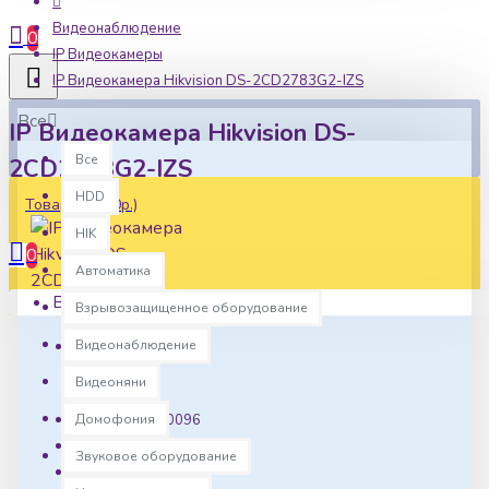
Видеонаблюдение
0
IP Видеокамеры
IP Видеокамера Hikvision DS-2CD2783G2-IZS
Все
IP Видеокамера Hikvision DS-
Все
2CD2783G2-IZS
HDD
Товаров: 0 (0р.)
HIK
0
Автоматика
Ваша корзина пуста!
Взрывозащищенное оборудование
Видеонаблюдение
Наличие:
Видеоняни
В наличии
Домофония
Артикул:
hk0096
Вес:
1,470.00г
Звуковое оборудование
Размеры: