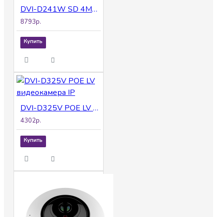
DVI-D241W SD 4Mpix 2.8mm видеокамера IP
8793р.
Купить
DVI-D325V POE LV видеокамера IP
4302р.
Купить