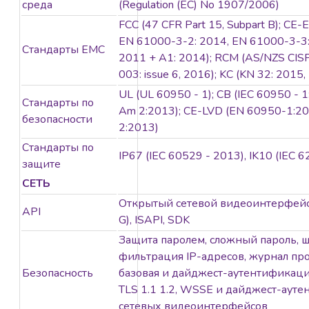
среда
(Regulation (EC) No 1907/2006)
FCC (47 CFR Part 15, Subpart B); CE
EN 61000-3-2: 2014, EN 61000-3-3:
Стандарты EMC
2011 + A1: 2014); RCM (AS/NZS CISPR
003: issue 6, 2016); KC (KN 32: 2015
UL (UL 60950 - 1); CB (IEC 60950 - 
Стандарты по
Am 2:2013); CE-LVD (EN 60950-1:2
безопасности
2:2013)
Стандарты по
IP67 (IEC 60529 - 2013), IK10 (IEC 
защите
СЕТЬ
Открытый сетевой видеоинтерфейс
API
G), ISAPI, SDK
Защита паролем, сложный пароль,
фильтрация IP-адресов, журнал про
Безопасность
базовая и дайджест-аутентификаци
TLS 1.1 1.2, WSSE и дайджест-аут
сетевых видеоинтерфейсов