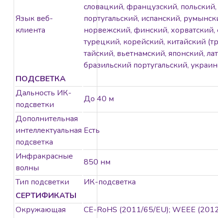
словацкий, французский, польский,
Язык веб-
португальский, испанский, румынски
клиента
норвежский, финский, хорватский, 
турецкий, корейский, китайский (
тайский, вьетнамский, японский, ла
бразильский португальский, украи
ПОДСВЕТКА
Дальность ИК-
До 40 м
подсветки
Дополнительная
интеллектуальная
Есть
подсветка
Инфракрасные
850 нм
волны
Тип подсветки
ИК-подсветка
СЕРТИФИКАТЫ
Окружающая
CE-RoHS (2011/65/EU); WEEE (2012