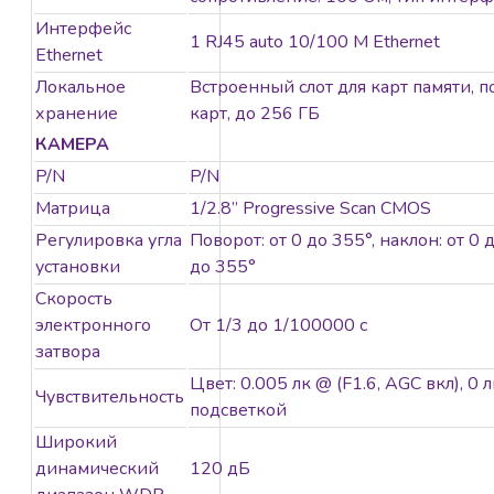
Встроенный слот
Интерфейс
1 RJ45 auto 10/100 М Ethernet
для
Ethernet
microSD/SDHC/SDXC:
Локальное
Встроенный слот для карт памяти, 
есть, до 256 ГБ
хранение
карт, до 256 ГБ
Встроенный
КАМЕРА
микрофон: нет.
P/N
P/N
Матрица
1/2.8’’ Progressive Scan CMOS
Регулировка угла
Поворот: от 0 до 355°, наклон: от 0 
установки
до 355°
Скорость
электронного
От 1/3 до 1/100000 с
затвора
Цвет: 0.005 лк @ (F1.6, AGC вкл), 0
Чувствительность
подсветкой
Широкий
динамический
120 дБ