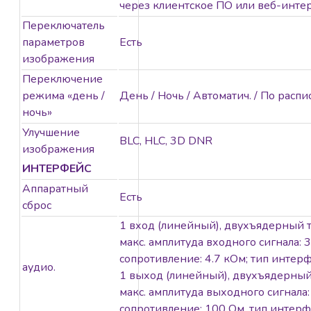
через клиентское ПО или веб-инте
дБ True WDR
Снижение числа
Переключатель
ложных тревог
параметров
Есть
благодаря
изображения
классификации
Переключение
на целях
режима «день /
День / Ночь / Автоматич. / По расп
«Человек» / «ТС»
ночь»
на основе
Улучшение
алгоритмов
BLC, HLC, 3D DNR
изображения
глубокого
ИНТЕРФЕЙС
обучения
Аппаратный
Имеется
Есть
сброс
аудиоинтерфейс
и тревожный
1 вход (линейный), двухъядерный 
интерфейс
макс. амплитуда входного сигнала: 3
Защита от влаги
сопротивление: 4.7 кОм; тип интер
аудио.
и пыли (IP67) и
1 выход (линейный), двухъядерный
антивандальная
макс. амплитуда выходного сигнала:
защита (IK10)
сопротивление: 100 Ом, тип интер