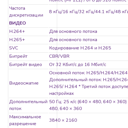
Кбит/с (MP2L2) / от 8 до 320 Кбит/с
«ТС» на основе
Частота
алгоритмов глубокого
8 кГц/16 кГц/32 кГц/44.1 кГц/48 кГ
дискретизации
обучения, благодаря
чему внешние и
ВИДЕО
конечные устройства
H.264+
Для основного потока
получают
H.265+
Для основного потока
отфильтрованный
SVC
Кодирование H.264 и H.265
тревожный сигнал.
Битрейт
CBR/VBR
Система фокусируется
на целях «Человек» /
Битрейт видео
От 32 Кбит/с до 16 Мбит/с
«ТС», что значительно
Основной поток: H.265/H.264/H.26
повышает
Дополнительный поток: H.265/H.26
Видеосжатие
эффективность
H.265/ H.264 * Третий поток досту
системы
настройках
видеомониторинга.
Дополнительный
50 Гц: 25 к/с (640 × 480, 640 × 360) 
поток
480, 640 × 360
Особенности
Максимальное
3840 × 2160
Высокое
разрешение