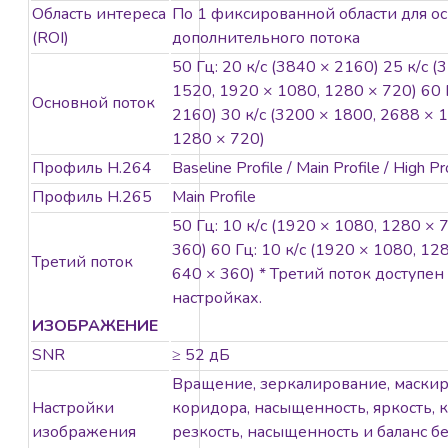
качество
Область интереса
По 1 фиксированной области для ос
изображения с
(ROI)
дополнительного потока
разрешением 8
50 Гц: 20 к/с (3840 × 2160) 25 к/с 
Мп
1520, 1920 × 1080, 1280 × 720) 60 Г
Моторизированный
Основной поток
2160) 30 к/с (3200 × 1800, 2688 × 
вариофокальный
1280 × 720)
объектив для
Профиль H.264
Baseline Profile / Main Profile / High Pr
простой
установки и
Профиль H.265
Main Profile
мониторинга
50 Гц: 10 к/с (1920 × 1080, 1280 × 
Технология
360) 60 Гц: 10 к/с (1920 × 1080, 12
Третий поток
эффективного
640 × 360) * Третий поток доступе
сжатия H.265+
настройках.
Четкое
ИЗОБРАЖЕНИЕ
изображение
SNR
≥ 52 дБ
при яркой
Вращение, зеркалирование, маскир
задней засветке
Настройки
коридора, насыщенность, яркость, к
благодаря
изображения
резкость, насыщенность и баланс б
технологии 120