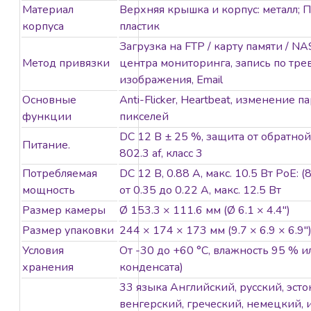
Материал
Верхняя крышка и корпус: металл; 
корпуса
пластик
Загрузка на FTP / карту памяти / N
Метод привязки
центра мониторинга, запись по трев
изображения, Email
Основные
Anti-Flicker, Heartbeat, изменение па
функции
пикселей
DC 12 В ± 25 %, защита от обратной
Питание.
802.3 af, класс 3
Потребляемая
DC 12 В, 0.88 А, макс. 10.5 Вт PoE: (8
мощность
от 0.35 до 0.22 A, макс. 12.5 Вт
Размер камеры
Ø 153.3 × 111.6 мм (Ø 6.1 × 4.4″)
Размер упаковки
244 × 174 × 173 мм (9.7 × 6.9 × 6.9″
Условия
От -30 до +60 °C, влажность 95 % и
хранения
конденсата)
33 языка Английский, русский, эсто
венгерский, греческий, немецкий, 