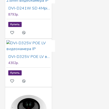
DVI-D241W SD 4Mpix 2.8mm видеокамера IP
8793р.
Купить
DVI-D325V POE LV видеокамера IP
4302р.
Купить