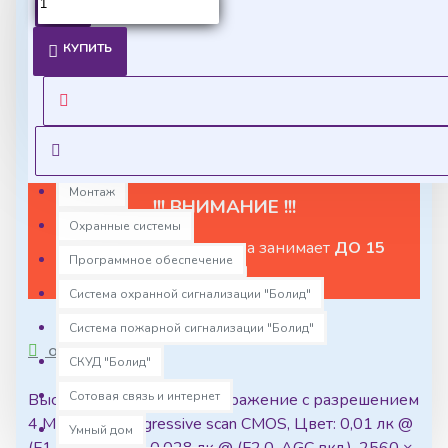
Источники питания
Ценовая политика
Комплекс устройств для взрывоопасных зон "Болид"
КУПИТЬ
Уточнить цены на опт можно у менеджера
Компьютеры с установленным программным
обеспечением
Оставить запрос
Контроль доступа
Медиаконвертеры
Монтаж
!!! ВНИМАНИЕ !!!
Охранные системы
Отгрузка данного товара занимает
ДО 15
Программное обеспечение
ДНЕЙ
Система охранной сигнализации "Болид"
Система пожарной сигнализации "Болид"
ОПИСАНИЕ
СКУД "Болид"
Сотовая связь и интернет
Высококачественное изображение с разрешением
4 МП, 1/2.7' progressive scan CMOS, Цвет: 0,01 лк @
Умный дом
(F1.2, AGC вкл.), 0,028 лк @ (F2.0, AGC вкл.), 2560 ×