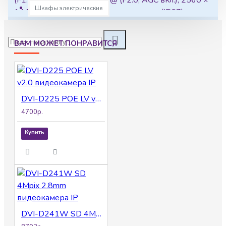
Шкафы электрические
1440, Водо- и пыленепроницаемость (IP67) и
антивандальная защита (IK10), дальность ИК-
подсветки 30 м эффективная технология сжатия
ВАМ МОЖЕТ ПОНРАВИТСЯ
H.265+, 12 В постоянного тока ± 25%, PoE: 802.3af,
2.8 / 4 mm, материал: металл
DVI-D225 POE LV v2.0 видеокамера IP
4700р.
Купить
DVI-D241W SD 4Mpix 2.8mm видеокамера IP