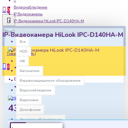
Видеонаблюдение
0
IP Видеокамеры
IP-Видеокамера HiLook IPC-D140HA-M
Все
IP-Видеокамера HiLook IPC-D140HA-M
Все
HDD
Товаров: 0 (0р.)
HIK
0
Автоматика
Наличие:
Ваша корзина пуста!
В наличии
Взрывозащищенное оборудование
Артикул:
hlk0026
Видеонаблюдение
Видеоняни
4370р.
Домофония
Звуковое оборудование