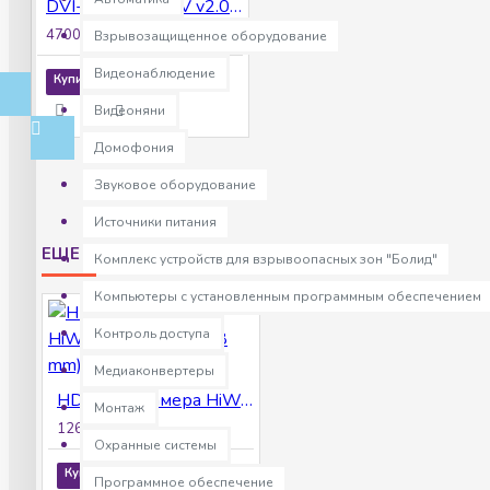
DVI-S125 POE LV v2.0 видеокамера IP
4700р.
Взрывозащищенное оборудование
Видеонаблюдение
Купить
Видеоняни
Домофония
Звуковое оборудование
Источники питания
ЕЩЕ ТОВАРЫ ПРОИЗВОДИТЕЛЯ
Комплекс устройств для взрывоопасных зон "Болид"
Компьютеры с установленным программным обеспечением
Контроль доступа
Медиаконвертеры
HD Видеокамера HiWatch DS-T101 (2.8 mm)
Монтаж
1260р.
Охранные системы
Купить
Программное обеспечение