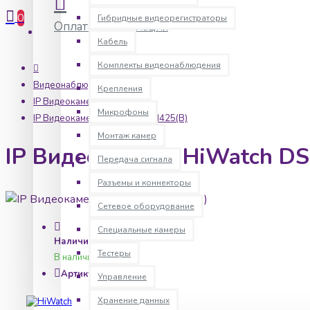
0
Гибридные видеорегистраторы
Оплата
Информация
Кабель
Комплекты видеонаблюдения
Видеонаблюдение
Крепления
IP Видеокамеры
Микрофоны
IP Видеокамера HiWatch DS-I425(B)
Монтаж камер
IP Видеокамера HiWatch DS
Передача сигнала
Разъемы и коннекторы
Сетевое оборудование
Специальные камеры
Наличие:
Тестеры
В наличии
Артикул:
hw0079
Управление
Хранение данных