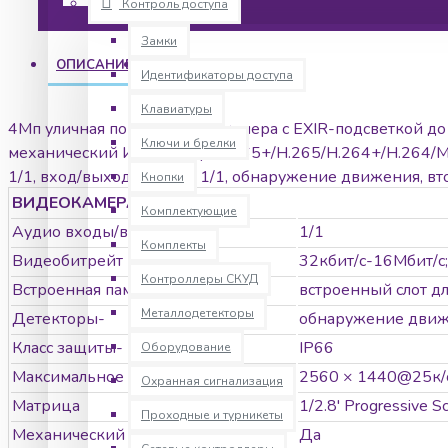
Контроль доступа
Замки
ОПИСАНИЕ
ХАРАКТЕРИСТИКИ
Идентификаторы доступа
Клавиатуры
4Мп уличная поворотная IP-камера с EXIR-подсветкой до 1
Ключи и брелки
механический ИК-фильтр; H.265+/H.265/H.264+/H.264/MJ
1/1, вход/выход тревоги 1/1, обнаружение движения, вт
Кнопки
для microSD карты до 256Гб; вращение 360°, вручную: 0.1° -
ВИДЕОКАМЕРА IP
Комплектующие
видеобитрейт 32кбит/с-16Мбит/с; защита от перенапряжен
Аудио входы/выходы
1/1
Комплекты
Видеобитрейт
32кбит/с-16Мбит/с; 
Контроллеры СКУД
Встроенная память
встроенный слот дл
Металлодетекторы
Детекторы-
обнаружение движе
Класс защиты-
IP66
Оборудование
Максимальное разрешение записи
2560 × 1440@25к/
Охранная сигнализация
Матрица
1/2.8' Progressive 
Проходные и турникеты
Механический ИК-фильтр
Да