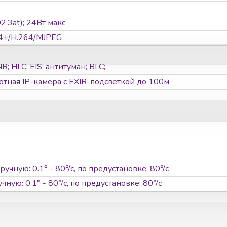
.3at); 24Вт макс
4+/H.264/MJPEG
 HLC; EIS; антитуман; BLC;
отная IP-камера с EXIR-подсветкой до 100м
ручную: 0.1° - 80°/с, по предустановке: 80°/с
ную: 0.1° - 80°/с, по предустановке: 80°/с