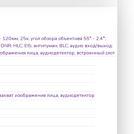
 120мм, 25x; угол обзора объектива 55° - 2,4°;
R; HLC; EIS; антитуман; BLC; аудио вход/выход:
зображения лица, аудиодетектор, встроенный слот
 0.1° - 80°/с, по предустановке: 80°/с;
24Вт макс.
захват изображения лица, аудиодетектор