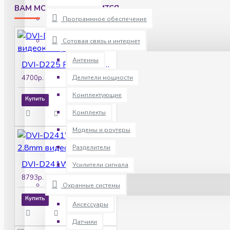
ВАМ МОЖЕТ ПОНРАВИТСЯ
Программное обеспечение
Сотовая связь и интернет
Антенны
DVI-D225 POE LV v2.0 видеокамера IP
4700р.
Делители мощности
Комплектующие
Купить
Комплекты
Модемы и роутеры
Разделители
DVI-D241W SD 4Mpix 2.8mm видеокамера IP
Усилители сигнала
8793р.
Охранные системы
Купить
Аксессуары
Датчики