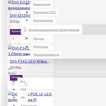
Извещатели
Комплекты ОПС
DVI-D325V POE LV видеокамера IP
Контроллеры
4302р.
Взрывозащищенное оборудование
Купить
Модули
Мониторы
Преобразователи
DVI-F141 v2.0 4Mpix 1.05mm видеокамера IP
20196р.
Все
Купить
Все
HDD
HIK
Автоматика