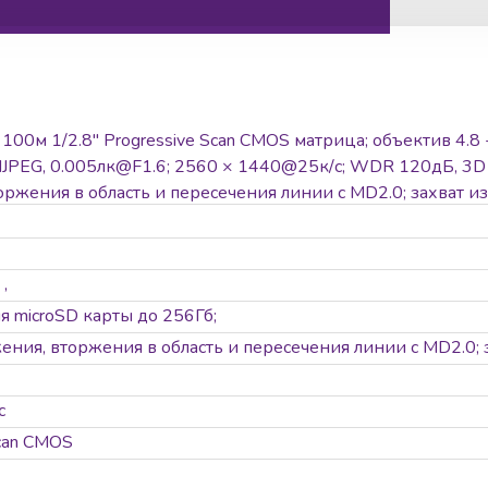
00м 1/2.8'' Progressive Scan CMOS матрица; объектив 4.8 -
PEG, 0.005лк@F1.6; 2560 × 1440@25к/с; WDR 120дБ, 3D DN
оржения в область и пересечения линии c MD2.0; захват и
 80°/с, по предустановке: 80°/с; наклон -15° - 90°, вручную:
ий TVS, IP66; -40°C до +60°C; DC12В/PoE(IEEE 802.3at); 
,
я microSD карты до 256Гб;
ния, вторжения в область и пересечения линии c MD2.0; 
с
Scan CMOS