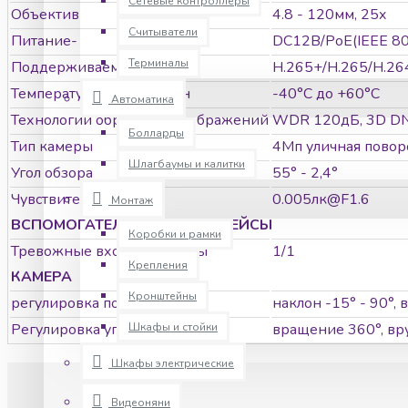
Сетевые контроллеры
Объектив
4.8 - 120мм, 25x
Считыватели
Питание-
DC12В/PoE(IEEE 802
Терминалы
Поддерживаемые кодеки
H.265+/H.265/H.26
Температурный диапазон
-40°C до +60°C
Автоматика
Технологии обработки изображений
WDR 120дБ, 3D DNR;
Болларды
Тип камеры
4Мп уличная повор
Шлагбаумы и калитки
Угол обзора
55° - 2,4°
Чувствительность
0.005лк@F1.6
Монтаж
ВСПОМОГАТЕЛЬНЫЕ ИНТЕРФЕЙСЫ
Коробки и рамки
Тревожные входы / выходы
1/1
Крепления
КАМЕРА
Кронштейны
регулировка по оси
наклон -15° - 90°, в
Регулировка угла наблюдения
вращение 360°, вруч
Шкафы и стойки
Шкафы электрические
Видеоняни