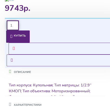
9743р.
Ценовая политика
КУПИТЬ
Уточнить цены на опт можно у менеджера
Оставить запрос
ОПИСАНИЕ
Тип корпуса: Купольная; Тип матрицы: 1/2.9”
КМОП; Тип объектива: Моторизированный;
Фокусное расстояние: 2,8 -12мм ; Дистанция
освещения ИК: 30 м; Максимальное разрешение,
ХАРАКТЕРИСТИКИ
частота кадров: 2Мп, 25к/с; Поддерживаемые