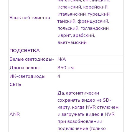
китайский, английский,
испанский, корейский,
итальянский, турецкий,
Язык веб-клиента
тайский, французский,
польский, голландский,
иврит, арабский,
вьетнамский
ПОДСВЕТКА
Белые светодиоды-
N/A
Длина волны
850 нм
ИК-светодиоды
4
СЕТЬ
Да, автоматически
сохранять видео на SD-
карту, когда NVR отключен,
ANR
и загружать видео в NVR
при возобновлении
подключение (только