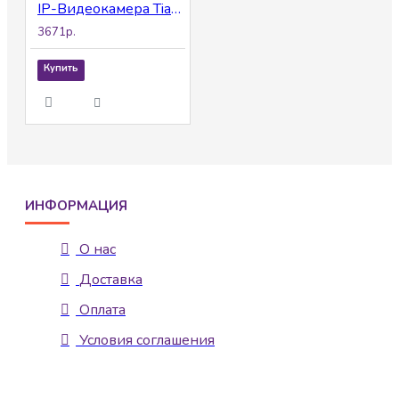
IP-Видеокамера Tiandy TC-C32HN Spec:I3/E/Y/C/2.8mm/V4.2
3671р.
Купить
ИНФОРМАЦИЯ
О нас
Доставка
Оплата
Условия соглашения