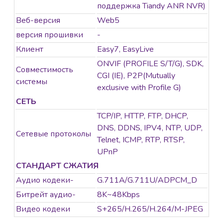
поддержка Tiandy ANR NVR)
Веб-версия
Web5
версия прошивки
-
Клиент
Easy7, EasyLive
ONVIF (PROFILE S/T/G), SDK,
Совместимость
CGI (IE), P2P(Mutually
системы
exclusive with Profile G)
СЕТЬ
TCP/IP, HTTP, FTP, DHCP,
DNS, DDNS, IPV4, NTP, UDP,
Сетевые протоколы
Telnet, ICMP, RTP, RTSP,
UPnP
СТАНДАРТ СЖАТИЯ
Аудио кодеки-
G.711A/G.711U/ADPCM_D
Битрейт аудио-
8K~48Kbps
Видео кодеки
S+265/H.265/H.264/M-JPEG