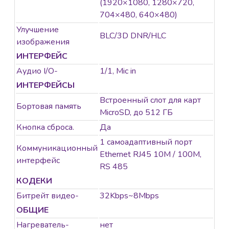
(1920×1080, 1280×720,
704×480, 640×480)
Улучшение
BLC/3D DNR/HLC
изображения
ИНТЕРФЕЙС
Аудио I/O-
1/1, Mic in
ИНТЕРФЕЙСЫ
Встроенный слот для карт
Бортовая память
MicroSD, до 512 ГБ
Кнопка сброса.
Да
1 самоадаптивный порт
Коммуникационный
Ethernet RJ45 10M / 100M,
интерфейс
RS 485
КОДЕКИ
Битрейт видео-
32Kbps~8Mbps
ОБЩИЕ
Нагреватель-
нет