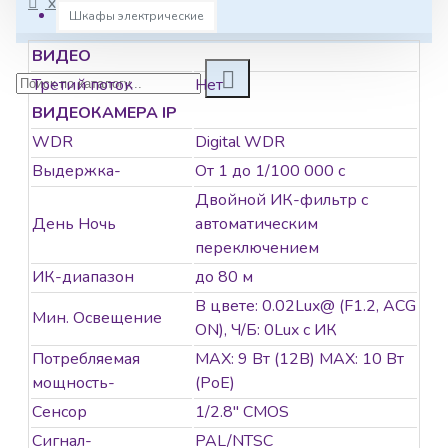
ХАРАКТЕРИСТИКИ
Шкафы электрические
ВИДЕО
Третий поток
Нет
ВИДЕОКАМЕРА IP
WDR
Digital WDR
Выдержка-
От 1 до 1/100 000 с
Двойной ИК-фильтр с
День Ночь
автоматическим
переключением
ИК-диапазон
до 80 м
В цвете: 0.02Lux@ (F1.2, ACG
Мин. Освещение
ON), Ч/Б: 0Lux с ИК
Потребляемая
MAX: 9 Вт (12В) MAX: 10 Вт
мощность-
(PoE)
Сенсор
1/2.8" CMOS
Сигнал-
PAL/NTSC