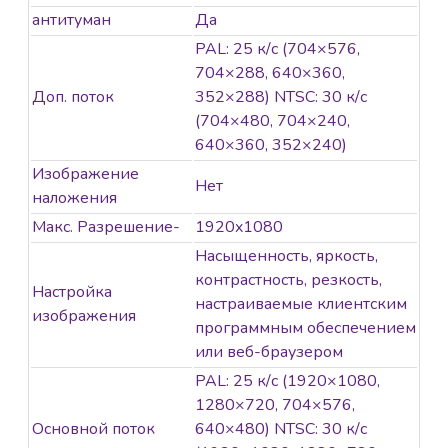
антитуман
Да
PAL: 25 к/с (704×576,
704×288, 640×360,
Доп. поток
352×288) NTSC: 30 к/с
(704×480, 704×240,
640×360, 352×240)
Изображение
Нет
наложения
Макс. Разрешение-
1920x1080
Насыщенность, яркость,
контрастность, резкость,
Настройка
настраиваемые клиентским
изображения
программным обеспечением
или веб-браузером
PAL: 25 к/с (1920×1080,
1280×720, 704×576,
Основной поток
640×480) NTSC: 30 к/с