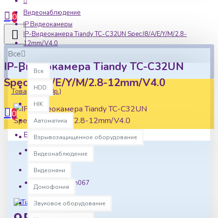
Видеонаблюдение
0
IP Видеокамеры
IP-Видеокамера Tiandy TC-C32UN Spec:I8/A/E/Y/M/2.8-
12mm/V4.0
Все
IP-Видеокамера Tiandy TC-C32UN
Все
Spec:I8/A/E/Y/M/2.8-12mm/V4.0
HDD
Товаров: 0 (0р.)
HIK
0
Автоматика
Ваша корзина пуста!
Взрывозащищенное оборудование
Видеонаблюдение
Наличие:
Видеоняни
В наличии
Артикул:
tian067
Домофония
Звуковое оборудование