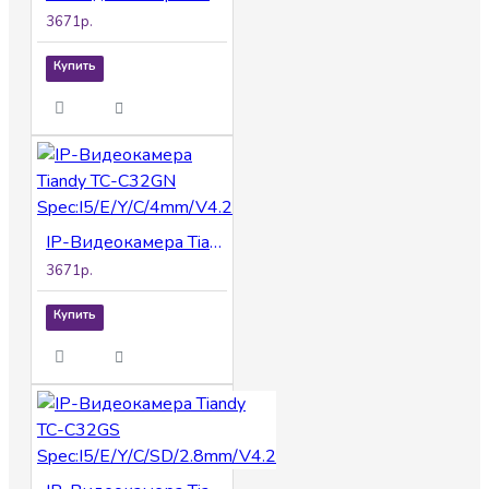
3671р.
Купить
IP-Видеокамера Tiandy TC-C32GN Spec:I5/E/Y/C/4mm/V4.2
3671р.
Купить