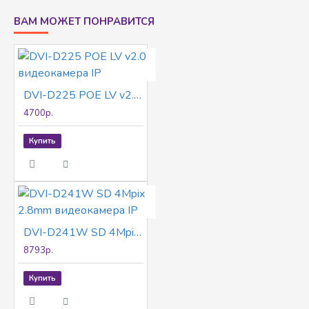
движения, Ultra motion detection(UMD), детекция
ВАМ МОЖЕТ ПОНРАВИТСЯ
пересечения линии, детекция вторжения,
аудиодетекция, поддержка Micro SD карт памяти
до 256 Гбайт, IP67, металл+пластик, -40~+60°C
DVI-D225 POE LV v2.0 видеокамера IP
4700р.
Купить
DVI-D241W SD 4Mpix 2.8mm видеокамера IP
8793р.
Купить