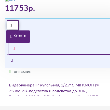
11753р.
Ценовая политика
КУПИТЬ
Уточнить цены на опт можно у менеджера
Оставить запрос
ОПИСАНИЕ
Видеокамера IP купольная, 1/2.7' 5 Мп КМОП @
25 к/с, ИК-подсветка и подсветка до 30м.,
EasyStar 0.003 Лк @F1.6, объектив 4.0 мм, WDR,
2D/3D DNR, Ultra 265, H.265, H.264, MJPEG, 2
потока, встроенный микрофон, детекция