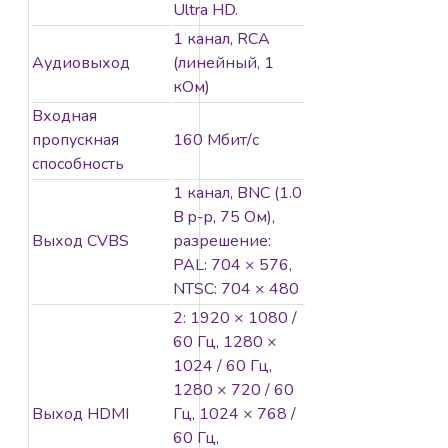
каждый диск;1 eSATA;
Ultra HD.
тревожные вход/
1 канал, RCA
выход 16/4; 2 RJ45
Аудиовыход
(линейный, 1
10M/100M/1000M
кОм)
Ethernet; 3 USB;
Входная
-10°C...+55°C; АC100-
пропускная
160 Мбит/с
240В; 30Вт макс (без
способность
HDD), ≤5.6кг (без
HDD).
1 канал, BNC (1.0
Видеоаналитика:
В p-p, 75 Ом),
Обнаружение и
Выход CVBS
разрешение:
захват лиц, сравнение
PAL: 704 × 576,
лиц на 4 каналах,
NTSC: 704 × 480
поиск по
2: 1920 × 1080 /
изображению
60 Гц, 1280 ×
лица,16 библиотек
1024 / 60 Гц,
лиц, анализ людей и
1280 × 720 / 60
Т/С на 4 каналах
Выход HDMI
Гц, 1024 × 768 /
60 Гц,