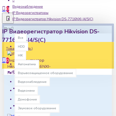
Видеонаблюдение
0
IP Видеорегистраторы
IP Видеорегистратор Hikvision DS-7716NXI-I4/S(C)
Все
IP Видеорегистратор Hikvision DS-
Все
7716NXI-I4/S(C)
HDD
Товаров: 0 (0р.)
HIK
0
Автоматика
Ваша корзина пуста!
Взрывозащищенное оборудование
Видеонаблюдение
Видеоняни
Наличие:
В наличии
Домофония
Артикул:
hk0184
Звуковое оборудование