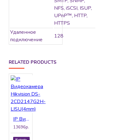
SMTP, SNMP,
NFS, iSCSI, ISUP,
UPnP™, HTTP,
HTTPS
Удаленное
128
подключение
RELATED PRODUCTS
IP Видеокамера Hikvision DS-2CD2147G2H-LISU(4mm)
13696р.
Купить