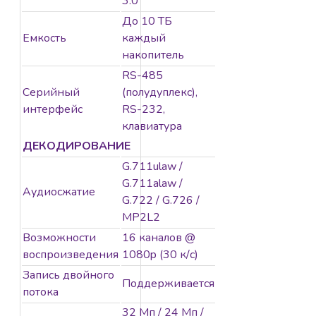
3.0
До 10 ТБ
Емкость
каждый
накопитель
RS-485
Серийный
(полудуплекс),
интерфейс
RS-232,
клавиатура
ДЕКОДИРОВАНИЕ
G.711ulaw /
G.711alaw /
Аудиосжатие
G.722 / G.726 /
MP2L2
Возможности
16 каналов @
воспроизведения
1080p (30 к/с)
Запись двойного
Поддерживается
потока
32 Мп / 24 Мп /