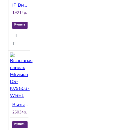
IP Видеокамера Hikvision DS-2CD2087G2H-LIU(4mm)
19214р.
Купить
Вызывная панель Hikvision DS-KV9503-WBE1
26034р.
Купить