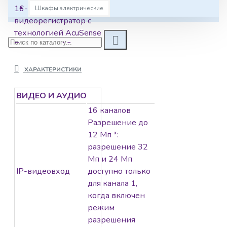
16-х канальный IP-
Шкафы электрические
видеорегистратор с
технологией AcuSense
Видеовход: 16 канала;
аудиовход:
двустороннее аудио 1
ХАРАКТЕРИСТИКИ
канал RCA;
видеовыход: 1 VGA
ВИДЕО И АУДИО
до 1080p, 2 HDMI до
16 каналов
4К; аудиовыход: 1
Разрешение до
канала RCA.
12 Мп *:
Входящий поток
разрешение 32
160Мб/с; исходящий
Мп и 24 Мп
поток 256Мб/с;
IP-видеовход
доступно только
разрешение записи
для канала 1,
до 12Мп; синхр.воспр.
когда включен
16 каналов; 4 SATA
режим
для HDD, до 6Тб
разрешения