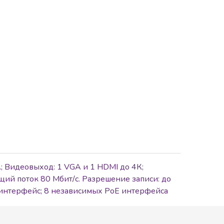
; Видеовыход: 1 VGA и 1 HDMI до 4К;
щий поток 80 Мбит/с. Разрешение записи: до
 интерфейс; 8 независимых PoE интерфейса
0; -10°C до +55°C; 220В АC; 95Вт макс (без