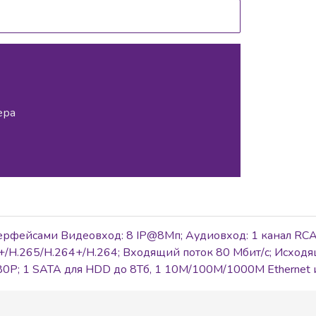
ера
ерфейсами Видеовход: 8 IP@8Мп; Аудиовход: 1 канал RCA
/H.265/H.264+/H.264; Входящий поток 80 Мбит/с; Исходя
80P; 1 SATA для HDD до 8Тб, 1 10M/100M/1000M Ethernet
,10Мбит/с, CAT5e; тревожные вход/выход 4/1, 2 х USB 2.