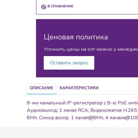
В СРАВНЕНИЕ
Ценовая политика
Уточнить цены на опт можно у менедж
Оставить запрос
ОПИСАНИЕ
ХАРАКТЕРИСТИКИ
8-ми канальный IP-регистратор c 8-ю PoE инт
Аудиовыход; 1 канал RCA; Видеосжатие H.265+
8Мп. Синхр.воспр. 1 канал@8Мп, 4 канала@10
10M/100M; поддержка режима передачи до 250м
HDD).