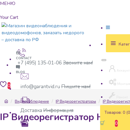
МЕНЮ
Your Cart
Катег
CONTACT
+7 (495) 135-01-06
Звоните нам!
Аккаунт
BLOG
Монта
0
info@garantvid.ru
Пишите нам!
Ремонт
Видеонаблюдение
IP Видеорегистраторы
IP Видеорегис
Доставка
Информация
Товаров: 0 (0
IP Видеорегистратор HiWat
0