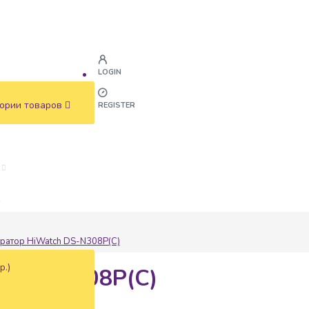
LOGIN
ории товаров
REGISTER
ж
тратор HiWatch DS-N308P(С)
р.)
ch DS-N308P(С)